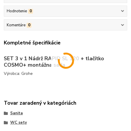
Hodnotenie
0
Komentáre
0
Kompletné špecifikácie
SET 3 v 1 Nádrž RAPID SL 120 + tlačítko
COSMO+ montážna sada
Výrobca: Grohe
Tovar zaradený v kategóriách
Sanita
WC sety