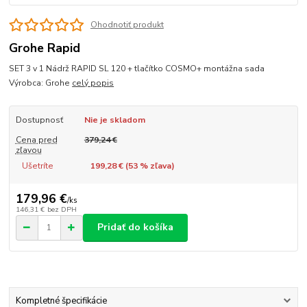
Ohodnotiť produkt
Grohe Rapid
SET 3 v 1 Nádrž RAPID SL 120 + tlačítko COSMO+ montážna sada
Výrobca: Grohe
celý popis
Dostupnosť
Nie je skladom
Cena pred
379,24 €
zľavou
Ušetríte
199,28 € (
53
% zľava)
179,96 €
/
ks
146,31 €
bez DPH
Pridať do košíka
Kompletné špecifikácie