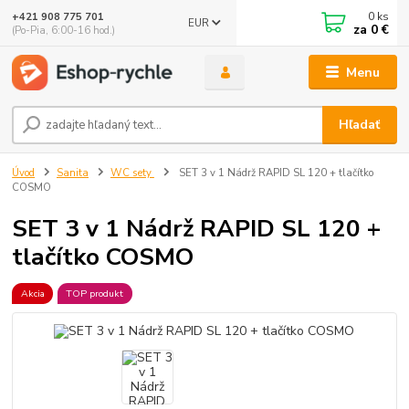
0
ks
+421 908 775 701
EUR
za
0 €
(Po-Pia, 6:00-16 hod.)
Menu
Hľadať
Úvod
Sanita
WC sety
SET 3 v 1 Nádrž RAPID SL 120 + tlačítko
COSMO
SET 3 v 1 Nádrž RAPID SL 120 +
tlačítko COSMO
Akcia
TOP produkt