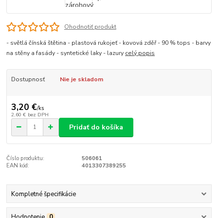
Ohodnotiť produkt
- světlá čínská štětina - plastová rukojeť - kovová zděř - 90 % tops - barvy
na stěny a fasády - syntetické laky - lazury
celý popis
Dostupnosť
Nie je skladom
3,20 €
/
ks
2,60 €
bez DPH
Pridať do košíka
Číslo produktu:
506061
EAN kód:
4013307389255
Kompletné špecifikácie
Hodnotenie
0