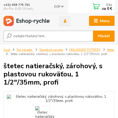
0
ks
+421 908 775 701
EUR
za
0 €
(Po-Pia, 6:00-16 hod.)
Menu
Hľadať
Úvod
Top náradie
Stavebné náradie
MALIARSKÉ POTREBY
štetec
štetec natieračský, zárohový, s plastovou rukoväťou, 1 1/2"/35mm, profi
štetec natieračský, zárohový, s
plastovou rukoväťou, 1
1/2"/35mm, profi