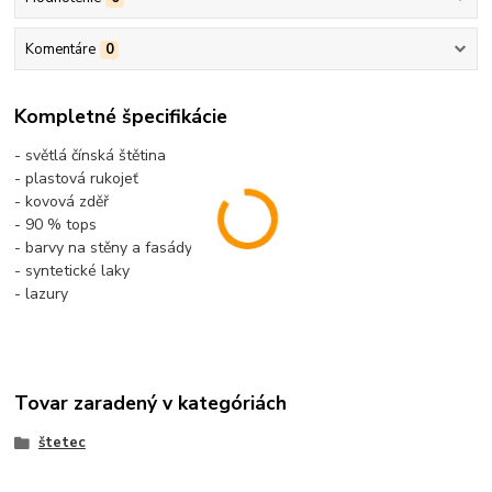
Komentáre
0
Kompletné špecifikácie
- světlá čínská štětina
- plastová rukojeť
- kovová zděř
- 90 % tops
- barvy na stěny a fasády
- syntetické laky
- lazury
Tovar zaradený v kategóriách
štetec