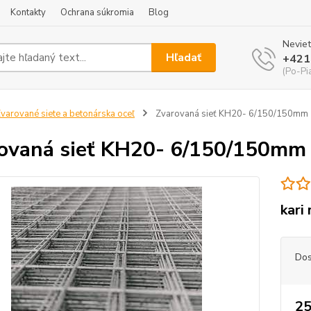
Kontakty
Ochrana súkromia
Blog
Neviet
Hľadať
+421
(Po-Pi
varované siete a betonárska oceľ
Zvarovaná sieť KH20- 6/150/150mm 
ovaná sieť KH20- 6/150/150mm 
kari
Dos
25