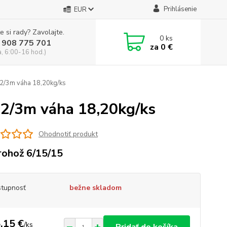
Prihlásenie
EUR
e si rady? Zavolajte.
0
ks
 908 775 701
za
0 €
a, 6:00-16 hod.)
2/3m váha 18,20kg/ks
2/3m váha 18,20kg/ks
Ohodnotiť produkt
 rohož 6/15/15
tupnosť
bežne skladom
,15 €
/
ks