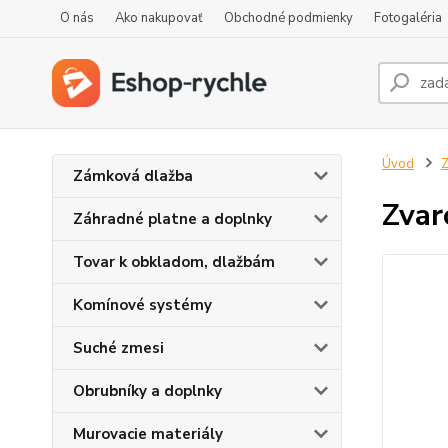
O nás
Ako nakupovať
Obchodné podmienky
Fotogaléria
Úvod
Z
Zámková dlažba
Zvar
Záhradné platne a doplnky
Tovar k obkladom, dlažbám
Komínové systémy
Suché zmesi
Obrubníky a doplnky
Murovacie materiály