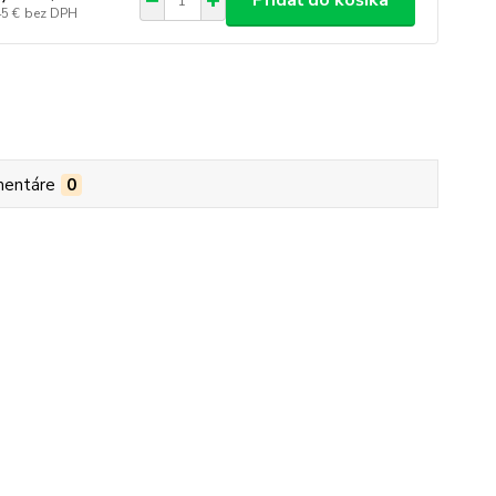
Pridať do košíka
45 €
bez DPH
entáre
0