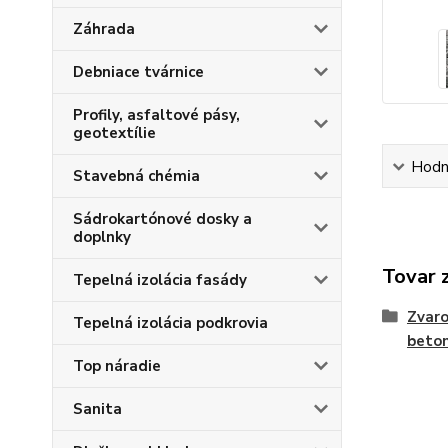
Záhrada
Debniace tvárnice
Profily, asfaltové pásy,
geotextílie
Hodn
Stavebná chémia
Sádrokartónové dosky a
doplnky
Tovar 
Tepelná izolácia fasády
Zvaro
Tepelná izolácia podkrovia
beton
Top náradie
Sanita