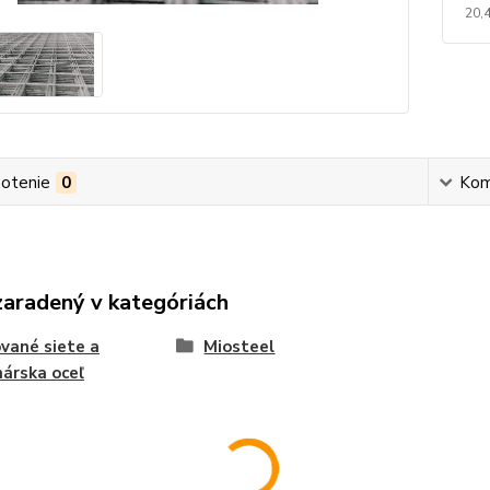
20,
otenie
0
Kom
zaradený v kategóriách
vané siete a
Miosteel
árska oceľ