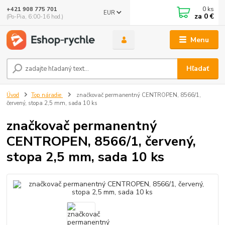
0
ks
+421 908 775 701
EUR
za
0 €
(Po-Pia, 6:00-16 hod.)
Menu
Hľadať
Úvod
Top náradie
značkovač permanentný CENTROPEN, 8566/1,
červený, stopa 2,5 mm, sada 10 ks
značkovač permanentný
CENTROPEN, 8566/1, červený,
stopa 2,5 mm, sada 10 ks