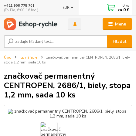
0
ks
+421 908 775 701
EUR
za
0 €
(Po-Pia, 6:00-16 hod.)
Menu
Hľadať
Úvod
Top náradie
značkovač permanentný CENTROPEN, 2686/1, biely,
stopa 1,2 mm, sada 10 ks
značkovač permanentný
CENTROPEN, 2686/1, biely, stopa
1,2 mm, sada 10 ks