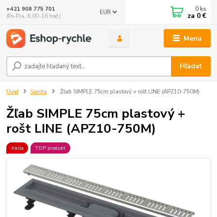
0
ks
+421 908 775 701
EUR
za
0 €
(Po-Pia, 6:00-16 hod.)
Menu
Hľadať
Úvod
Sanita
Žľab SIMPLE 75cm plastový + rošt LINE (APZ10-750M)
Žľab SIMPLE 75cm plastový +
rošt LINE (APZ10-750M)
Akcia
TOP produkt