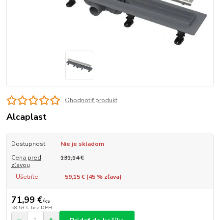
Ohodnotiť produkt
Alcaplast
Dostupnosť
Nie je skladom
Cena pred
131,14 €
zľavou
Ušetríte
59,15 € (
45
% zľava)
71,99 €
/
ks
58,53 €
bez DPH