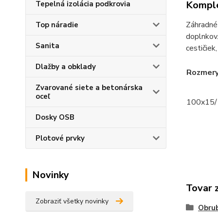
Komple
Tepelná izolácia podkrovia
Záhradné 
Top náradie
doplnkov.
Sanita
cestičiek,
Dlažby a obklady
Rozmery
Zvarované siete a betonárska
oceľ
100x15/
Dosky OSB
Plotové prvky
Novinky
Tovar 
Zobraziť všetky novinky
Obrub