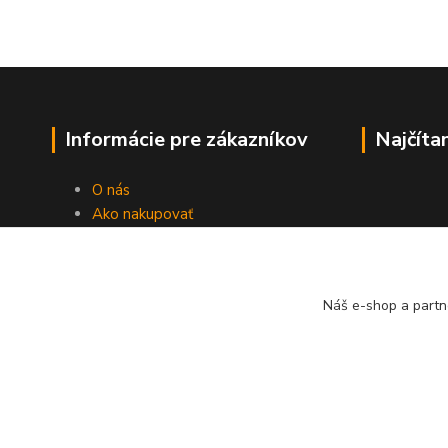
Informácie pre zákazníkov
Najčíta
O nás
Ako nakupovať
Obchodné podmienky
Fotogaléria
Kontakty
Náš e-shop a partn
Blog