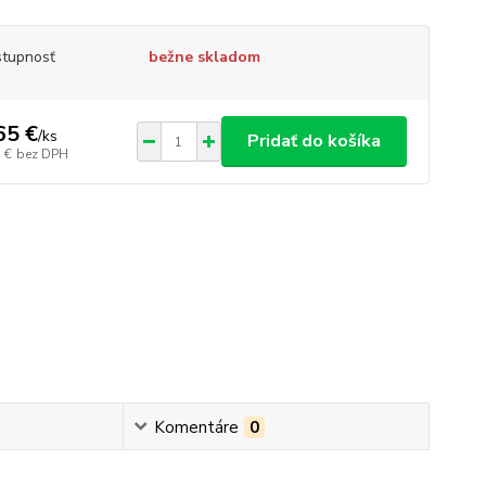
tupnosť
bežne skladom
65 €
/
ks
Pridať do košíka
 €
bez DPH
Komentáre
0