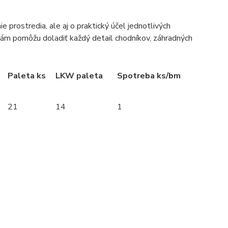
 prostredia, ale aj o praktický účel jednotlivých
vám pomôžu doladiť každý detail chodníkov, záhradných
Paleta ks
LKW paleta
Spotreba ks/bm
21
14
1