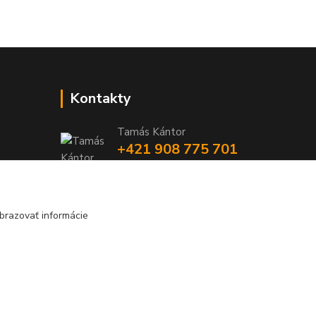
Kontakty
Tamás Kántor
+421 908 775 701
(Po-Pia, 6:00-16 hod.)
info@kantorstav.sk
brazovať informácie