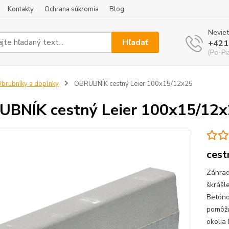
Kontakty
Ochrana súkromia
Blog
Neviet
Hľadať
+421
(Po-Pi
brubníky a doplnky
OBRUBNÍK cestný Leier 100x15/12x25
BNÍK cestný Leier 100x15/12
cest
Záhrad
škrášle
Betóno
pomôžu
okolia