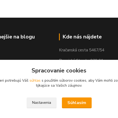
nejšie na blogu
Kde nás nájdete
Kračanská cesta 5467/54
Dunajská Streda, 929 01
Spracovanie cookies
eri potrebujú Váš
súhlas
s použitím súborov cookies, aby Vám mohli zo
týkajúce sa Vašich záujmov.
Súhlasím
Nastavenia