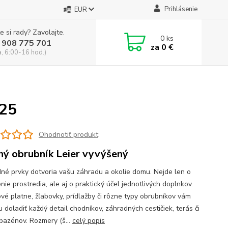
Prihlásenie
EUR
e si rady? Zavolajte.
0
ks
 908 775 701
za
0 €
a, 6:00-16 hod.)
x25
Ohodnotiť produkt
ný obrubník Leier vyvýšený
né prvky dotvoria vašu záhradu a okolie domu. Nejde len o
nie prostredia, ale aj o praktický účel jednotlivých doplnkov.
vé platne, žľabovky, prídlažby či rôzne typy obrubníkov vám
 doladiť každý detail chodníkov, záhradných cestičiek, terás či
 bazénov. Rozmery (š...
celý popis