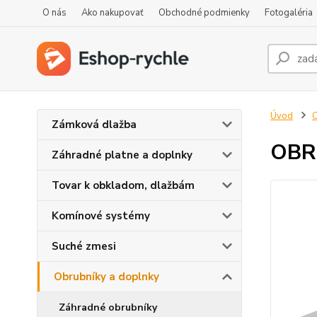
O nás
Ako nakupovať
Obchodné podmienky
Fotogaléria
Úvod
O
Zámková dlažba
OBRU
Záhradné platne a doplnky
Tovar k obkladom, dlažbám
Komínové systémy
Suché zmesi
Obrubníky a doplnky
Záhradné obrubníky