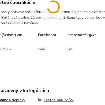
tné špecifikácie
prvky dotvoria vašu záhradu a okolie domu. Nejde len o škrášlenie
 Betónové platne, žľabovky, prídlažby či rôzne typy obrubníkov 
 terás či okolia bazénov.
 (šxdxhr) cm
Farebnosť
Hmotnosť kg/ks
12x25
Sivá
80
zaradený v kategóriách
níky a doplnky
Cestné obrubníky