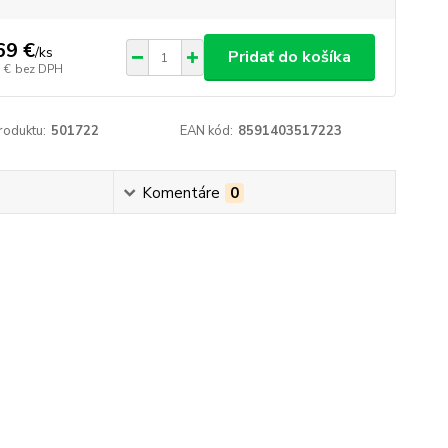
69 €
/
ks
Pridať do košíka
 €
bez DPH
roduktu:
501722
EAN kód:
8591403517223
Komentáre
0