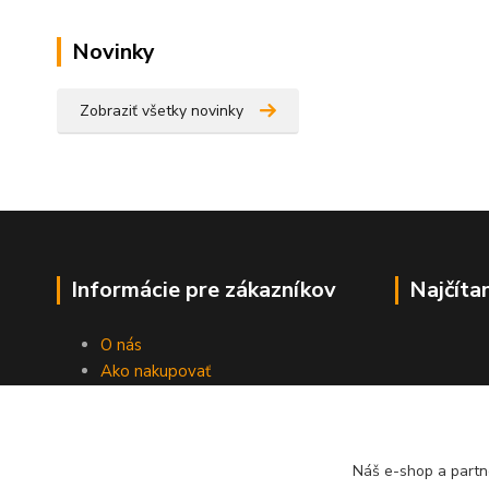
Novinky
Zobraziť všetky novinky
Informácie pre zákazníkov
Najčíta
O nás
Ako nakupovať
Obchodné podmienky
Fotogaléria
Kontakty
Náš e-shop a partn
Blog