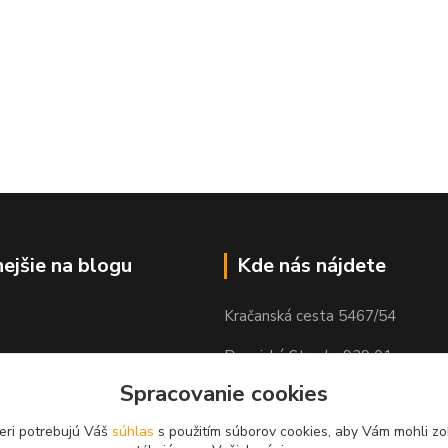
nejšie na blogu
Kde nás nájdete
Kračanská cesta 5467/54
Dunajská Streda, 929 01
Spracovanie cookies
eri potrebujú Váš
súhlas
s použitím súborov cookies, aby Vám mohli zo