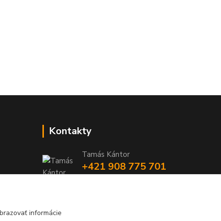
Kontakty
Tamás Kántor
+421 908 775 701
(Po-Pia, 6:00-16 hod.)
info@kantorstav.sk
brazovať informácie