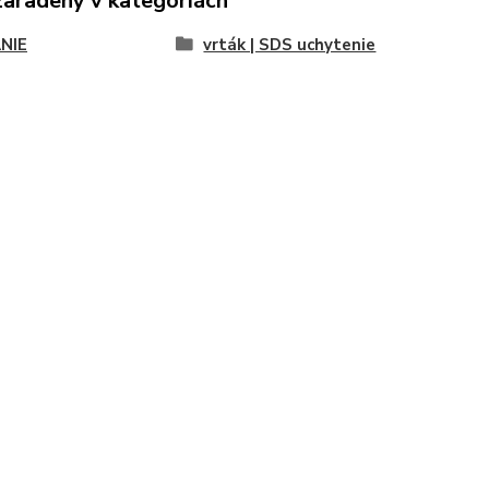
zaradený v kategóriách
NIE
vrták | SDS uchytenie