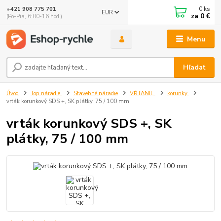
0
ks
+421 908 775 701
EUR
za
0 €
(Po-Pia, 6:00-16 hod.)
Menu
Hľadať
Úvod
Top náradie
Stavebné náradie
VŔTANIE
korunky
vrták korunkový SDS +, SK plátky, 75 / 100 mm
vrták korunkový SDS +, SK
plátky, 75 / 100 mm