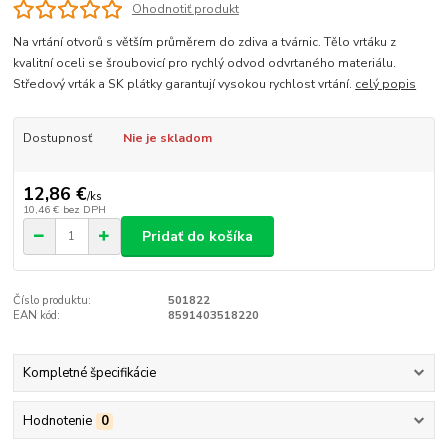
Ohodnotiť produkt
Na vrtání otvorů s větším průměrem do zdiva a tvárnic. Tělo vrtáku z
kvalitní oceli se šroubovicí pro rychlý odvod odvrtaného materiálu.
Středový vrták a SK plátky garantují vysokou rychlost vrtání.
celý popis
Dostupnosť
Nie je skladom
12,86 €
/
ks
10,46 €
bez DPH
Pridať do košíka
Číslo produktu:
501822
EAN kód:
8591403518220
Kompletné špecifikácie
Hodnotenie
0