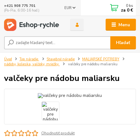
0
ks
+421 908 775 701
EUR
za
0 €
(Po-Pia, 6:00-16 hod.)
Menu
Hľadať
Úvod
Top náradie
Stavebné náradie
MALIARSKÉ POTREBY
nádoby, kolieska, valčeky, mriežky
valčeky pre nádobu maliarsku
valčeky pre nádobu maliarsku
Ohodnotiť produkt