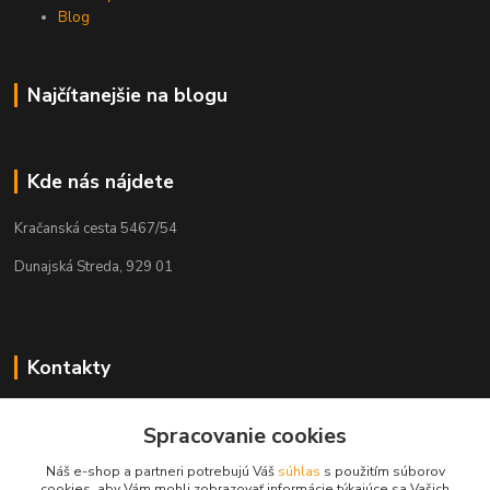
Blog
Najčítanejšie na blogu
Kde nás nájdete
Kračanská cesta 5467/54
Dunajská Streda, 929 01
Kontakty
Tamás Kántor
Spracovanie cookies
+421 908 775 701
(Po-Pia, 6:00-16 hod.)
Náš e-shop a partneri potrebujú Váš
súhlas
s použitím súborov
cookies, aby Vám mohli zobrazovať informácie týkajúce sa Vašich