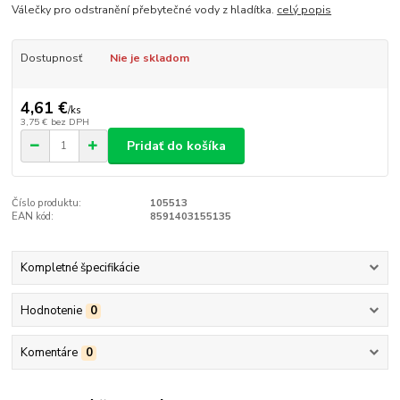
Válečky pro odstranění přebytečné vody z hladítka.
celý popis
Dostupnosť
Nie je skladom
4,61 €
/
ks
3,75 €
bez DPH
Pridať do košíka
Číslo produktu:
105513
EAN kód:
8591403155135
Kompletné špecifikácie
Hodnotenie
0
Komentáre
0