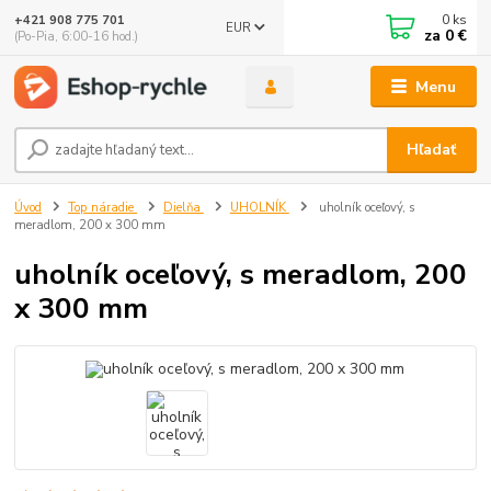
0
ks
+421 908 775 701
EUR
za
0 €
(Po-Pia, 6:00-16 hod.)
Menu
Hľadať
Úvod
Top náradie
Dielňa
UHOLNÍK
uholník oceľový, s
meradlom, 200 x 300 mm
uholník oceľový, s meradlom, 200
x 300 mm