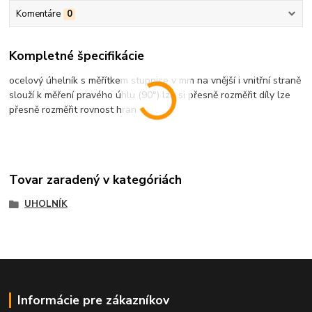
Komentáre
0
Kompletné špecifikácie
ocelový úhelník s měřítkem stupnice v mm na vnější i vnitřní straně
slouží k měření pravého úhlu (90°) lze si přesně rozměřit díly lze
přesně rozměřit rovnost hran
Tovar zaradený v kategóriách
UHOLNÍK
Informácie pre zákazníkov