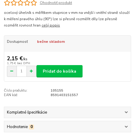
Ohodnotiť produkt
ocelový úhelník s měřítkem stupnice v mm na vnější i vnitřní straně slouží
k měření pravého úhlu (90°) lze si přesně rozměřit díly lze přesně
rozměřit rovnost hran
celý popis
Dostupnosť
bežne skladom
2,15 €
/
ks
1,75 €
bez DPH
Pridať do košíka
Číslo produktu:
105155
EAN kód:
8591403151557
Kompletné špecifikácie
Hodnotenie
0