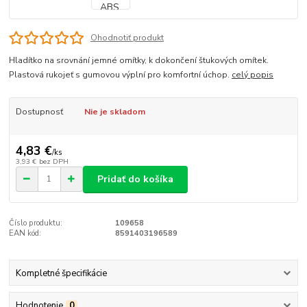
Ohodnotiť produkt
Hladítko na srovnání jemné omítky, k dokončení štukových omítek.
Plastová rukojeť s gumovou výplní pro komfortní úchop.
celý popis
Dostupnosť
Nie je skladom
4,83 €
/
ks
3,93 €
bez DPH
Pridať do košíka
Číslo produktu:
109658
EAN kód:
8591403196589
Kompletné špecifikácie
Hodnotenie
0