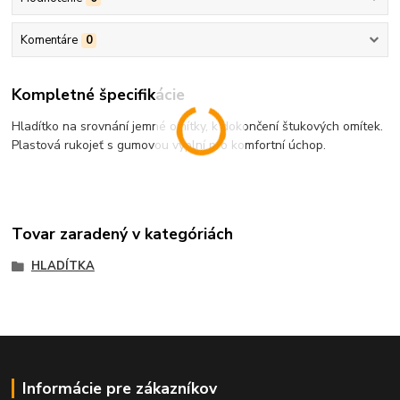
Komentáre
0
Kompletné špecifikácie
Hladítko na srovnání jemné omítky, k dokončení štukových omítek.
Plastová rukojeť s gumovou výplní pro komfortní úchop.
Tovar zaradený v kategóriách
HLADÍTKA
Informácie pre zákazníkov