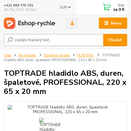
0
ks
+421 908 775 701
EUR
za
0 €
(Po-Pia, 6:00-16 hod.)
Menu
Hľadať
Úvod
Top náradie
Stavebné náradie
HLADÍTKA
TOPTRADE
hladidlo ABS, duren, špaletové, PROFESSIONAL, 220 x 65 x 20 mm
TOPTRADE hladidlo ABS, duren,
špaletové, PROFESSIONAL, 220 x
65 x 20 mm