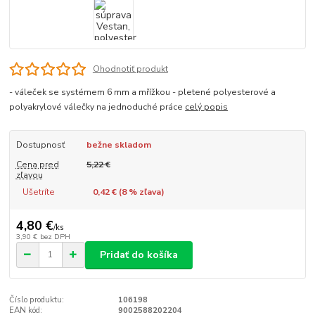
Ohodnotiť produkt
- váleček se systémem 6 mm a mřížkou - pletené polyesterové a
polyakrylové válečky na jednoduché práce
celý popis
Dostupnosť
bežne skladom
Cena pred
5,22 €
zľavou
Ušetríte
0,42 € (
8
% zľava)
4,80 €
/
ks
3,90 €
bez DPH
Pridať do košíka
Číslo produktu:
106198
EAN kód:
9002588202204