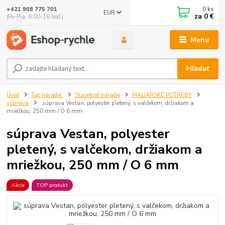
0
ks
+421 908 775 701
EUR
za
0 €
(Po-Pia, 6:00-16 hod.)
Menu
Hľadať
Úvod
Top náradie
Stavebné náradie
MALIARSKÉ POTREBY
súprava
súprava Vestan, polyester pletený, s valčekom, držiakom a
mriežkou, 250 mm / O 6 mm
súprava Vestan, polyester
pletený, s valčekom, držiakom a
mriežkou, 250 mm / O 6 mm
Akcia
TOP produkt