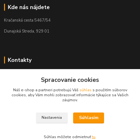
Kde nás nájdete
Kračanská cesta 5467/54
Dunajská Streda, 929 01
Kontakty
Tamás Kántor
Spracovanie cookies
+421 908 775 701
(Po-Pia, 6:00-16 hod.)
Náš e-shop a partneri potrebujú Váš
súhlas
s použitím súborov
cookies, aby Vám mohli zobrazovať informácie týkajúce sa Vašich
info@kantorstav.sk
záujmov.
Súhlasím
Nastavenia
Súhlas môžete odmietnuť
tu
.