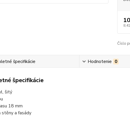
10
8,41
Číslo p
etné špecifikácie
Hodnotenie
0
tné špecifikácie
l, šitý
ou
vlasu 18 mm
a stěny a fasády