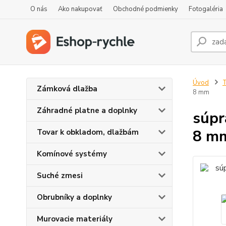
O nás
Ako nakupovať
Obchodné podmienky
Fotogaléria
Úvod
T
Zámková dlažba
8 mm
Záhradné platne a doplnky
súpr
8 m
Tovar k obkladom, dlažbám
Komínové systémy
Suché zmesi
Obrubníky a doplnky
Murovacie materiály