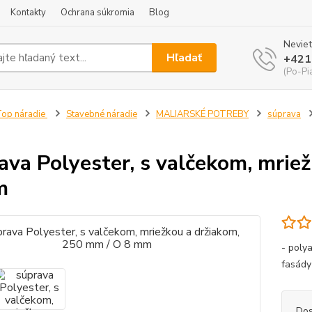
Kontakty
Ochrana súkromia
Blog
Neviet
Hľadať
+421
(Po-Pi
op náradie
Stavebné náradie
MALIARSKÉ POTREBY
súprava
ava Polyester, s valčekom, mrie
m
- polya
fasád
Dos