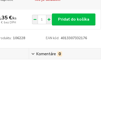
,35 €
/
ks
Pridať do košíka
 €
bez DPH
roduktu:
106228
EAN kód:
4013307332176
Komentáre
0