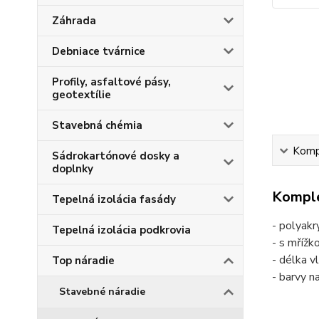
Záhrada
Debniace tvárnice
Profily, asfaltové pásy,
geotextílie
Stavebná chémia
Kompl
Sádrokartónové dosky a
doplnky
Komple
Tepelná izolácia fasády
- polyakry
Tepelná izolácia podkrovia
- s mřížk
- délka 
Top náradie
- barvy n
Stavebné náradie