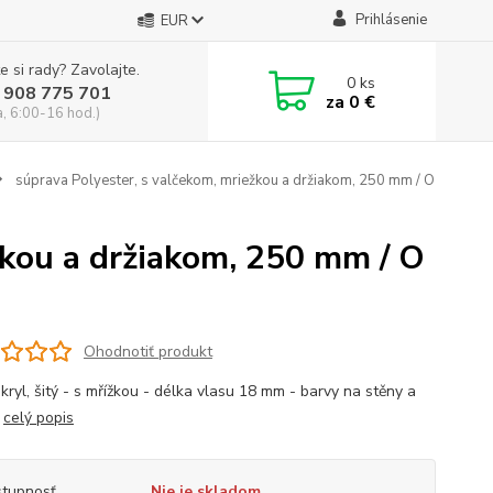
Prihlásenie
EUR
e si rady? Zavolajte.
0
ks
 908 775 701
za
0 €
a, 6:00-16 hod.)
súprava Polyester, s valčekom, mriežkou a držiakom, 250 mm / O
žkou a držiakom, 250 mm / O
Ohodnotiť produkt
kryl, šitý - s mřížkou - délka vlasu 18 mm - barvy na stěny a
y
celý popis
tupnosť
Nie je skladom