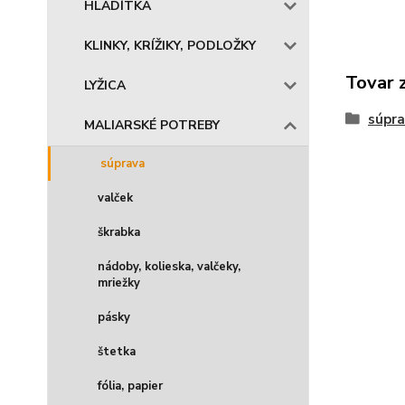
HLADÍTKA
KLINKY, KRÍŽIKY, PODLOŽKY
Tovar 
LYŽICA
súpr
MALIARSKÉ POTREBY
súprava
valček
škrabka
nádoby, kolieska, valčeky,
mriežky
pásky
štetka
fólia, papier