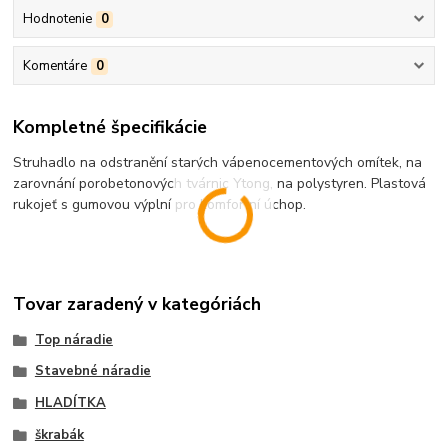
Hodnotenie
0
Komentáre
0
Kompletné špecifikácie
Struhadlo na odstranění starých vápenocementových omítek, na
zarovnání porobetonových tvárnic Ytong, na polystyren. Plastová
rukojeť s gumovou výplní pro komfortní úchop.
Tovar zaradený v kategóriách
Top náradie
Stavebné náradie
HLADÍTKA
škrabák