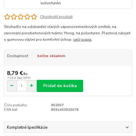
Ohodnotiť produkt
Struhadlo na odstranění starých vápenocementových omítek, na
zarovnání porobetonových tvárnic Ytong, na polystyren. Plastová rukojeť
s gumovou výplní pro komfortní úchop.
celý popis
Dostupnosť
bežne skladom
8,79 €
/
ks
7,15 €
bez DPH
Pridať do košíka
Číslo produktu:
902007
EAN kód:
8591403920078
Kompletné špecifikácie