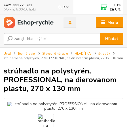
0
ks
+421 908 775 701
EUR
za
0 €
(Po-Pia, 6:00-16 hod.)
Menu
Hľadať
Úvod
Top náradie
Stavebné náradie
HLADÍTKA
škrabák
strúhadlo na polystyrén, PROFESSIONAL, na dierovanom plastu, 270 x 130 mm
strúhadlo na polystyrén,
PROFESSIONAL, na dierovanom
plastu, 270 x 130 mm