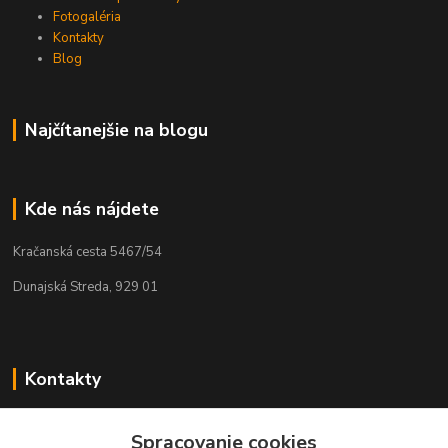
Fotogaléria
Kontakty
Blog
Najčítanejšie na blogu
Kde nás nájdete
Kračanská cesta 5467/54
Dunajská Streda, 929 01
Kontakty
Tamás Kántor
Spracovanie cookies
+421 908 775 701