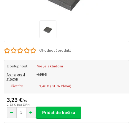
Ohodnotiť produkt
Dostupnosť
Nie je skladom
Cena pred
4,68 €
zľavou
Ušetríte
1,45 € (
31
% zľava)
3,23 €
/
ks
2,63 €
bez DPH
Pridať do košíka