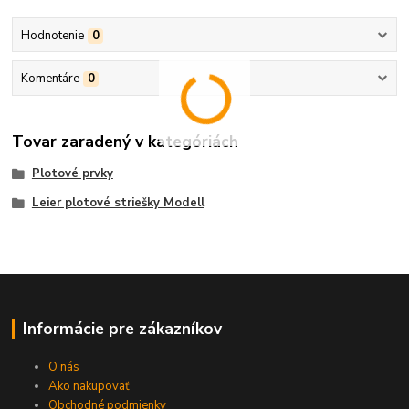
Hodnotenie
0
Komentáre
0
Tovar zaradený v kategóriách
Plotové prvky
Leier plotové striešky Modell
Informácie pre zákazníkov
O nás
Ako nakupovať
Obchodné podmienky