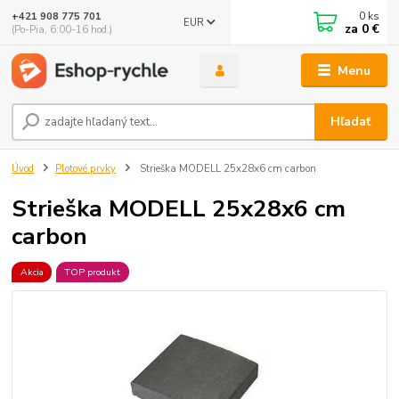
0
ks
+421 908 775 701
EUR
za
0 €
(Po-Pia, 6:00-16 hod.)
Menu
Hľadať
Úvod
Plotové prvky
Strieška MODELL 25x28x6 cm carbon
Strieška MODELL 25x28x6 cm
carbon
Akcia
TOP produkt