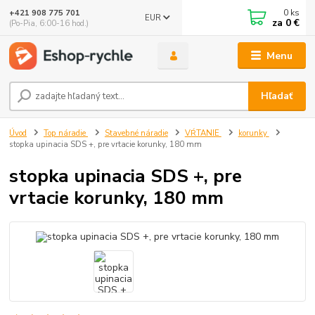
0
ks
+421 908 775 701
EUR
za
0 €
(Po-Pia, 6:00-16 hod.)
Menu
Hľadať
Úvod
Top náradie
Stavebné náradie
VŔTANIE
korunky
stopka upinacia SDS +, pre vrtacie korunky, 180 mm
stopka upinacia SDS +, pre
vrtacie korunky, 180 mm