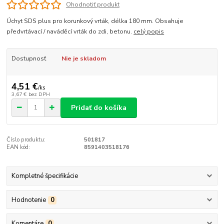
Ohodnotiť produkt
Úchyt SDS plus pro korunkový vrták, délka 180 mm. Obsahuje
předvrtávací / naváděcí vrták do zdi, betonu.
celý popis
Dostupnosť
Nie je skladom
4,51 €
/
ks
3,67 €
bez DPH
Pridať do košíka
Číslo produktu:
501817
EAN kód:
8591403518176
Kompletné špecifikácie
Hodnotenie
0
Komentáre
0