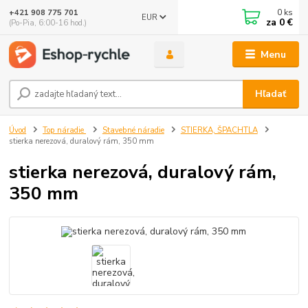
0
ks
+421 908 775 701
EUR
za
0 €
(Po-Pia, 6:00-16 hod.)
Menu
Hľadať
Úvod
Top náradie
Stavebné náradie
STIERKA, ŠPACHTLA
stierka nerezová, duralový rám, 350 mm
stierka nerezová, duralový rám,
350 mm