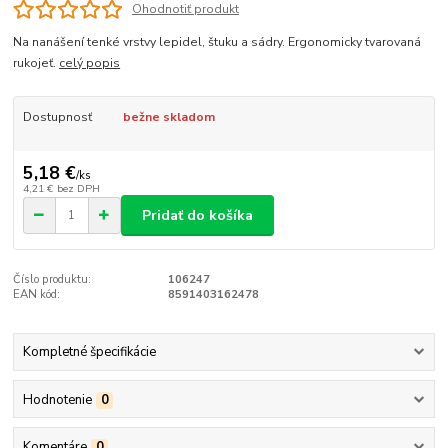
Ohodnotiť produkt
Na nanášení tenké vrstvy lepidel, štuku a sádry. Ergonomicky tvarovaná
rukojeť.
celý popis
Dostupnosť
bežne skladom
5,18 €
/
ks
4,21 €
bez DPH
Pridať do košíka
Číslo produktu:
106247
EAN kód:
8591403162478
Kompletné špecifikácie
Hodnotenie
0
Komentáre
0