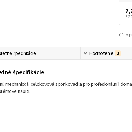
7,
6,29
Číslo p
etné špecifikácie
Hodnotenie
0
tné špecifikácie
ní, mechanická, celokovová sponkovačka pro profesionální i domác
lémové nabití.