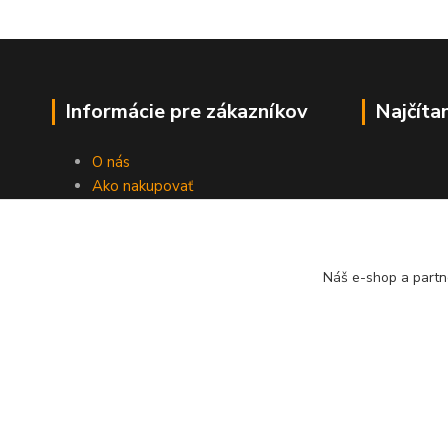
Informácie pre zákazníkov
Najčíta
O nás
Ako nakupovať
Obchodné podmienky
Fotogaléria
Kontakty
Náš e-shop a partn
Blog