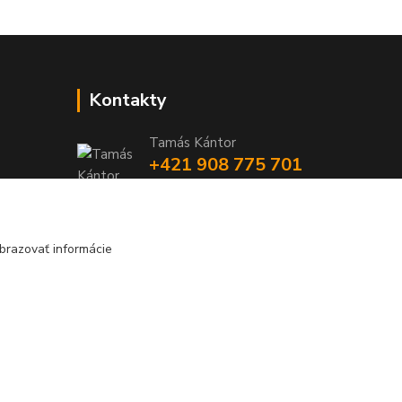
Kontakty
Tamás Kántor
+421 908 775 701
(Po-Pia, 6:00-16 hod.)
info@kantorstav.sk
brazovať informácie
Vytvorené na
Eshop-rychlo.sk