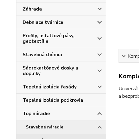
Záhrada
Debniace tvárnice
Profily, asfaltové pásy,
geotextílie
Stavebná chémia
Kompl
Sádrokartónové dosky a
doplnky
Komple
Tepelná izolácia fasády
Univerzál
a bezprob
Tepelná izolácia podkrovia
Top náradie
Stavebné náradie