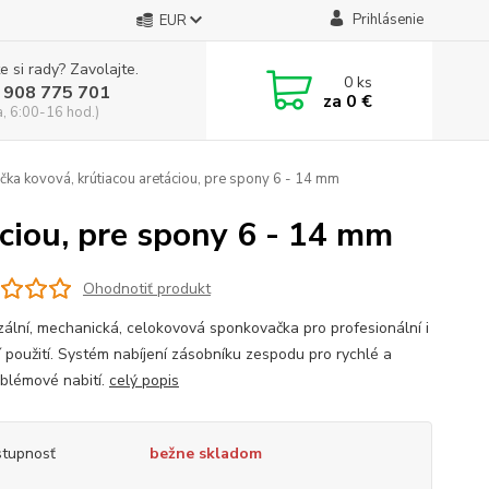
Prihlásenie
EUR
e si rady? Zavolajte.
0
ks
 908 775 701
za
0 €
a, 6:00-16 hod.)
ka kovová, krútiacou aretáciou, pre spony 6 - 14 mm
ciou, pre spony 6 - 14 mm
Ohodnotiť produkt
zální, mechanická, celokovová sponkovačka pro profesionální i
 použití. Systém nabíjení zásobníku zespodu pro rychlé a
blémové nabití.
celý popis
tupnosť
bežne skladom