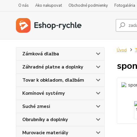
O nás
Ako nakupovať
Obchodné podmienky
Fotogaléria
Úvod
T
Zámková dlažba
spon
Záhradné platne a doplnky
Tovar k obkladom, dlažbám
Komínové systémy
Suché zmesi
Obrubníky a doplnky
Murovacie materiály