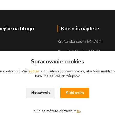
nejšie na blogu
Kde nás nájdete
Kračanská cesta 5467/54
Dunajská Streda, 929 01
Spracovanie cookies
eri potrebujú Váš
súhlas
s použitím súborov cookies, aby Vám mohli zo
týkajúce sa Vašich záujmov.
Súhlasím
Nastavenia
Súhlas môžete odmietnuť
tu
.