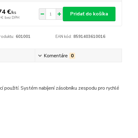
74 €
/
ks
Pridať do košíka
 €
bez DPH
roduktu:
601001
EAN kód:
8591403610016
Komentáre
0
í použití. Systém nabíjení zásobníku zespodu pro rychlé