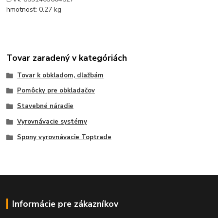
hmotnosť: 0.27 kg
Tovar zaradený v kategóriách
Tovar k obkladom, dlažbám
Pomôcky pre obkladačov
Stavebné náradie
Vyrovnávacie systémy
Spony vyrovnávacie Toptrade
Informácie pre zákazníkov