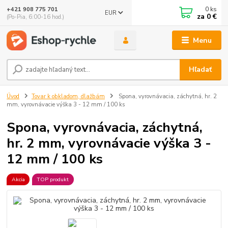
0
ks
+421 908 775 701
EUR
za
0 €
(Po-Pia, 6:00-16 hod.)
Menu
Hľadať
Úvod
Tovar k obkladom, dlažbám
Spona, vyrovnávacia, záchytná, hr. 2
mm, vyrovnávacie výška 3 - 12 mm / 100 ks
Spona, vyrovnávacia, záchytná,
hr. 2 mm, vyrovnávacie výška 3 -
12 mm / 100 ks
Akcia
TOP produkt