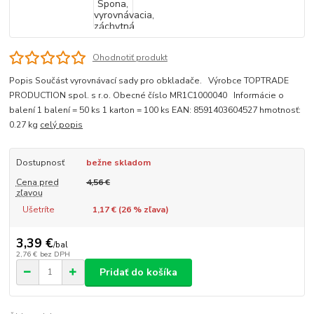
Ohodnotiť produkt
Popis Součást vyrovnávací sady pro obkladače. Výrobce TOPTRADE
PRODUCTION spol. s r.o. Obecné číslo MR1C1000040 Informácie o
balení 1 balení = 50 ks 1 karton = 100 ks EAN: 8591403604527 hmotnosť:
0.27 kg
celý popis
Dostupnosť
bežne skladom
Cena pred
4,56 €
zľavou
Ušetríte
1,17 € (
26
% zľava)
3,39 €
/
bal
2,76 €
bez DPH
Pridať do košíka