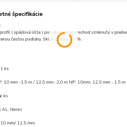
tné špecifikácie
:
rofil ( spádová lišta ) pomáha zakryť prechod vzniknutý v pri
nou časťou podlahy. Sklon profilu je 2%.
1 ks
P: 10 mm -1,5 m / 12,5 mm- 2,0 m NP: 10mm, 12,5 mm - 1,5 m
:
ks
:
AL, Nerez
10 mm/ 12,5 mm