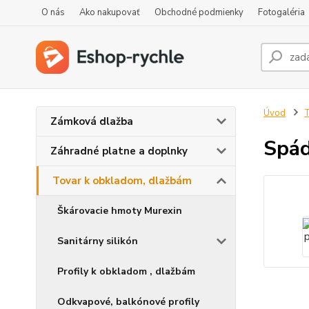
O nás
Ako nakupovať
Obchodné podmienky
Fotogaléria
Úvod
T
Zámková dlažba
Spád
Záhradné platne a doplnky
Tovar k obkladom, dlažbám
Škárovacie hmoty Murexin
Sanitárny silikón
Profily k obkladom , dlažbám
Odkvapové, balkónové profily