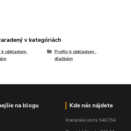
zaradený v kategóriách
 k obkladom,
Profily k obkladom ,
bám
dlažbám
nejšie na blogu
Kde nás nájdete
Kračanská cesta 5467/54