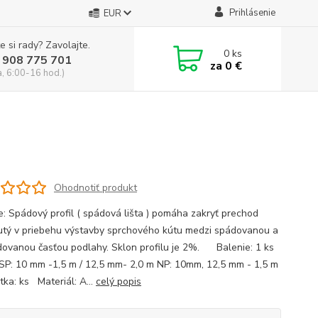
Prihlásenie
EUR
e si rady? Zavolajte.
0
ks
 908 775 701
za
0 €
a, 6:00-16 hod.)
Ohodnotiť produkt
ie: Spádový profil ( spádová lišta ) pomáha zakryť prechod
utý v priebehu výstavby sprchového kútu medzi spádovanou a
ovanou časťou podlahy. Sklon profilu je 2%. Balenie: 1 ks
 SP: 10 mm -1,5 m / 12,5 mm- 2,0 m NP: 10mm, 12,5 mm - 1,5 m
ka: ks Materiál: A...
celý popis