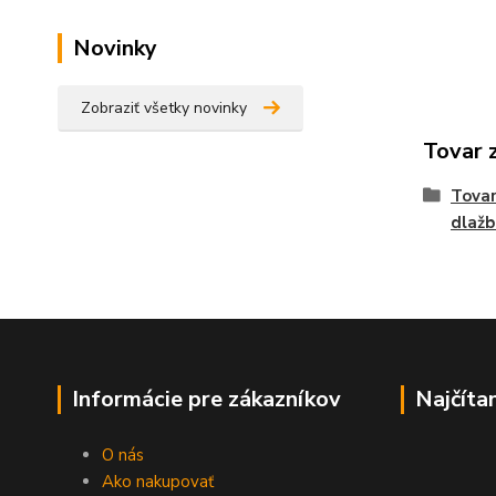
Novinky
Zobraziť všetky novinky
Tovar 
Tovar
dlaž
Informácie pre zákazníkov
Najčíta
O nás
Ako nakupovať