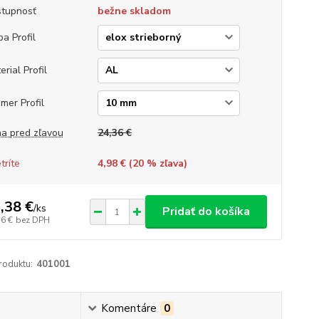
tupnosť
bežne skladom
ba Profil
erial Profil
mer Profil
a pred zľavou
24,36 €
tríte
4,98 € (
20
% zľava)
,38 €
/
ks
Pridať do košíka
76 €
bez DPH
roduktu:
401001
Komentáre
0