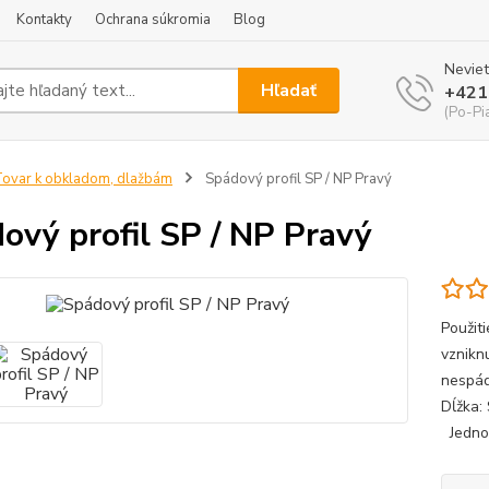
Kontakty
Ochrana súkromia
Blog
Neviet
Hľadať
+421
(Po-Pi
ovar k obkladom, dlažbám
Spádový profil SP / NP Pravý
ový profil SP / NP Pravý
Použit
vznikn
nespád
Dĺžka:
Jednot