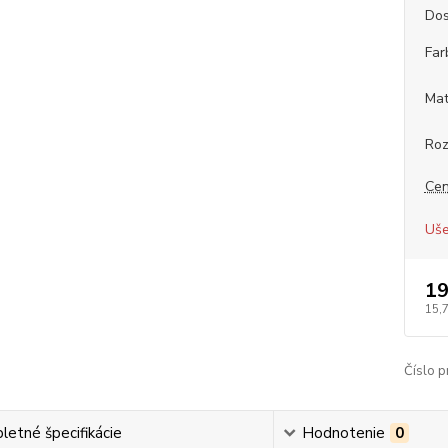
Dos
Far
Mat
Roz
Cen
Uše
19
15,
Číslo p
etné špecifikácie
Hodnotenie
0