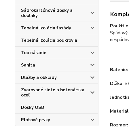
Sádrokartónové dosky a
Komple
doplnky
Použitie
Tepelná izolácia fasády
Spádový p
nespádova
Tepelná izolácia podkrovia
Top náradie
Sanita
Balenie:
Dlažby a obklady
Dĺžka:
S
Zvarované siete a betonárska
oceľ
Jednotka
Dosky OSB
Materiál
Plotové prvky
Rozmer: