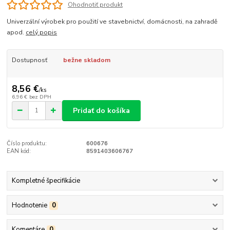
Ohodnotiť produkt
Univerzální výrobek pro použití ve stavebnictví, domácnosti, na zahradě
apod.
celý popis
Dostupnosť
bežne skladom
8,56 €
/
ks
6,96 €
bez DPH
Pridať do košíka
Číslo produktu:
600676
EAN kód:
8591403606767
Kompletné špecifikácie
Hodnotenie
0
Komentáre
0