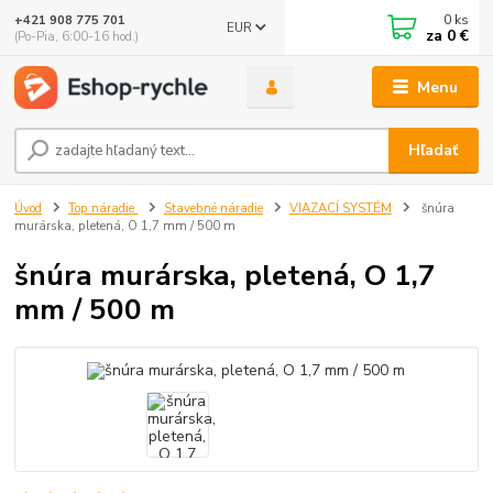
0
ks
+421 908 775 701
EUR
za
0 €
(Po-Pia, 6:00-16 hod.)
Menu
Hľadať
Úvod
Top náradie
Stavebné náradie
VIAZACÍ SYSTÉM
šnúra
murárska, pletená, O 1,7 mm / 500 m
šnúra murárska, pletená, O 1,7
mm / 500 m