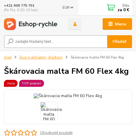
0
ks
+421 908 775 701
EUR
za
0 €
(Po-Pia, 6:00-16 hod.)
Menu
Hľadať
Úvod
Tovar k obkladom, dlažbám
Škárovacia malta FM 60 Flex 4kg
Škárovacia malta FM 60 Flex 4kg
Akcia
TOP produkt
Ohodnotiť produkt