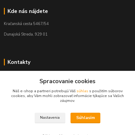
Kde nás nájdete
Kračanská cesta 5467/54
Dunajská Streda, 929 01
Kontakty
Tamás Kántor
Spracovanie cookies
+421 908 775 701
(Po-Pia, 6:00-16 hod.)
Náš e-shop a partneri potrebujú Váš
súhlas
s použitím súborov
cookies, aby Vám mohli zobrazovať informácie týkajúce sa Vašich
info@kantorstav.sk
záujmov.
Súhlasím
Nastavenia