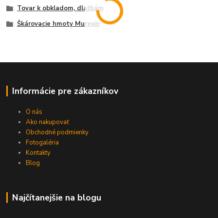
Tovar k obkladom, dlažbám
Škárovacie hmoty Murexin
Informácie pre zákazníkov
O nás
Ako nakupovať
Obchodné podmienky
Fotogaléria
Kontakty
Blog
Najčítanejšie na blogu