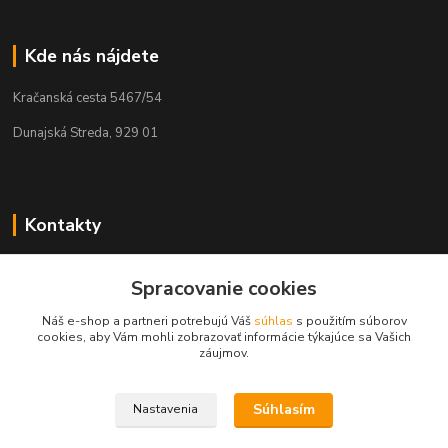
Kde nás nájdete
Kračanská cesta 5467/54
Dunajská Streda, 929 01
Kontakty
Tamás Kántor
Spracovanie cookies
+421 908 775 701
(Po-Pia, 6:00-16 hod.)
Náš e-shop a partneri potrebujú Váš
súhlas
s použitím súborov
cookies, aby Vám mohli zobrazovať informácie týkajúce sa Vašich
info@kantorstav.sk
záujmov.
Súhlasím
Nastavenia