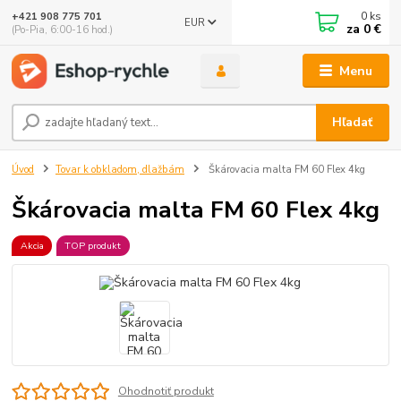
0
ks
+421 908 775 701
EUR
za
0 €
(Po-Pia, 6:00-16 hod.)
Menu
Hľadať
Úvod
Tovar k obkladom, dlažbám
Škárovacia malta FM 60 Flex 4kg
Škárovacia malta FM 60 Flex 4kg
Akcia
TOP produkt
Ohodnotiť produkt