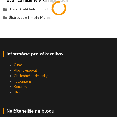
Tovar zaradený v kategóriách
Tovar k obkladom, dlažbám
Škárovacie hmoty Murexin
Informácie pre zákazníkov
O nás
Ako nakupovať
Obchodné podmienky
Fotogaléria
Kontakty
Blog
Najčítanejšie na blogu