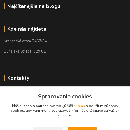
Najčítanejšie na blogu
Kde nás nájdete
Kračanská cesta 5467/54
Dunajská Streda, 929 01
Kontakty
Tamás Kántor
Spracovanie cookies
+421 908 775 701
(Po-Pia, 6:00-16 hod.)
Náš e-shop a partneri potrebujú Váš
súhlas
s použitím súborov
cookies, aby Vám mohli zobrazovať informácie týkajúce sa Vašich
info@kantorstav.sk
záujmov.