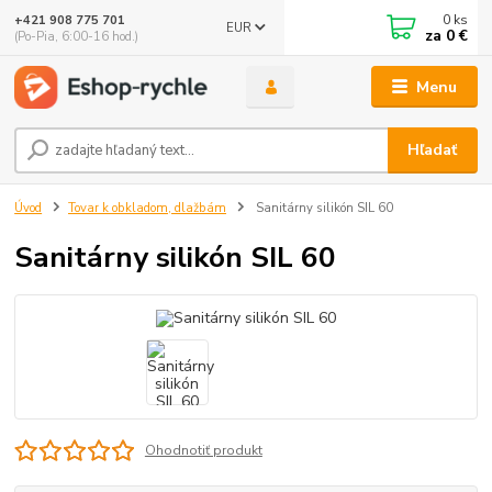
0
ks
+421 908 775 701
EUR
za
0 €
(Po-Pia, 6:00-16 hod.)
Menu
Hľadať
Úvod
Tovar k obkladom, dlažbám
Sanitárny silikón SIL 60
Sanitárny silikón SIL 60
Ohodnotiť produkt