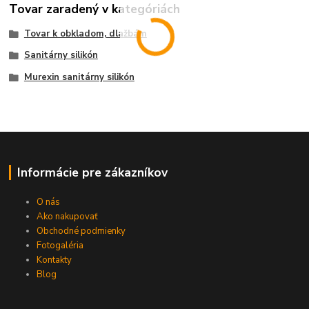
Tovar zaradený v kategóriách
Tovar k obkladom, dlažbám
Sanitárny silikón
Murexin sanitárny silikón
Informácie pre zákazníkov
O nás
Ako nakupovať
Obchodné podmienky
Fotogaléria
Kontakty
Blog