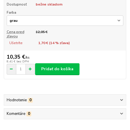
Dostupnosť
bežne skladom
Farba
Cena pred
12,05 €
zľavou
Ušetríte
1,70 € (
14
% zľava)
10,35 €
/
ks
8,41 €
bez DPH
Pridať do košíka
Hodnotenie
0
Komentáre
0