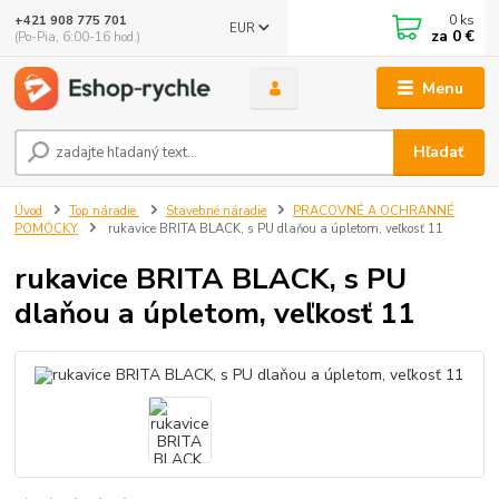
0
ks
+421 908 775 701
EUR
za
0 €
(Po-Pia, 6:00-16 hod.)
Menu
Hľadať
Úvod
Top náradie
Stavebné náradie
PRACOVNÉ A OCHRANNÉ
POMÓCKY
rukavice BRITA BLACK, s PU dlaňou a úpletom, veľkosť 11
rukavice BRITA BLACK, s PU
dlaňou a úpletom, veľkosť 11