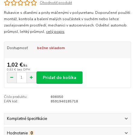
Ohodnotiť produkt
Rukavice s dlaněmi a prsty máčenými v polyuretanu. Doporučené použití:
montáž, kontrola a balení malých součástek v suchém nebo lehce
zaolejovaném prostředí, mechanici v autoservisech. Odvětví: automob.
průmysl, lehký průmysl.
celý popis
Dostupnosť
bežne skladom
1,02 €
/
ks
0,83 €
bez DPH
Pridať do košíka
Číslo produktu:
606050
EAN kód:
8591940185718
Kompletné špecifikácie
Hodnotenie
0