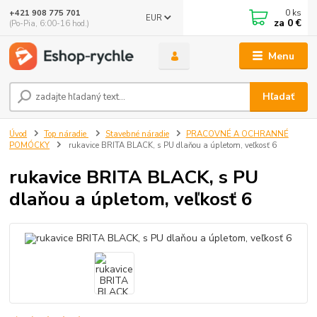
0
ks
+421 908 775 701
EUR
za
0 €
(Po-Pia, 6:00-16 hod.)
Menu
Hľadať
Úvod
Top náradie
Stavebné náradie
PRACOVNÉ A OCHRANNÉ
POMÓCKY
rukavice BRITA BLACK, s PU dlaňou a úpletom, veľkosť 6
rukavice BRITA BLACK, s PU
dlaňou a úpletom, veľkosť 6