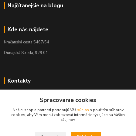
Najčítanejšie na blogu
Kde nás nájdete
Kračanská cesta 5467/54
Dunajská Streda, 929 01
Kontakty
Tamás Kántor
Spracovanie cookies
+421 908 775 701
(Po-Pia, 6:00-16 hod.)
Náš e-shop a partneri potrebujú Váš
súhlas
s použitím súborov
cookies, aby Vám mohli zobrazovať informácie týkajúce sa Vašich
info@kantorstav.sk
záujmov.