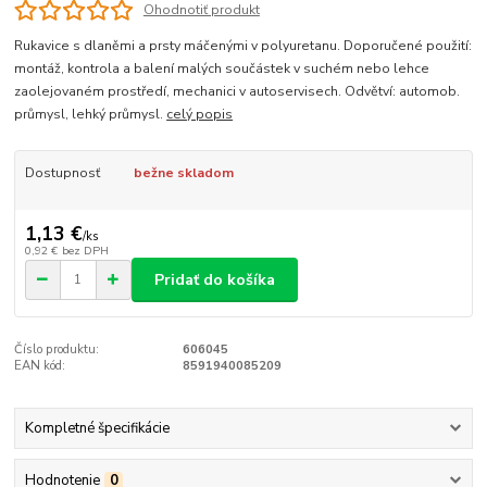
Ohodnotiť produkt
Rukavice s dlaněmi a prsty máčenými v polyuretanu. Doporučené použití:
montáž, kontrola a balení malých součástek v suchém nebo lehce
zaolejovaném prostředí, mechanici v autoservisech. Odvětví: automob.
průmysl, lehký průmysl.
celý popis
Dostupnosť
bežne skladom
1,13 €
/
ks
0,92 €
bez DPH
Pridať do košíka
Číslo produktu:
606045
EAN kód:
8591940085209
Kompletné špecifikácie
Hodnotenie
0