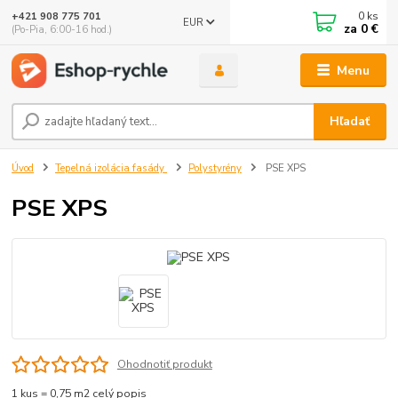
0
ks
+421 908 775 701
EUR
za
0 €
(Po-Pia, 6:00-16 hod.)
Menu
Hľadať
Úvod
Tepelná izolácia fasády
Polystyrény
PSE XPS
PSE XPS
Ohodnotiť produkt
1 kus = 0,75 m2
celý popis