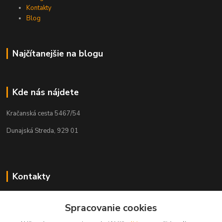
Kontakty
Blog
Najčítanejšie na blogu
Kde nás nájdete
Kračanská cesta 5467/54
Dunajská Streda, 929 01
Kontakty
Tamás Kántor
Spracovanie cookies
+421 908 775 701
(Po-Pia, 6:00-16 hod.)