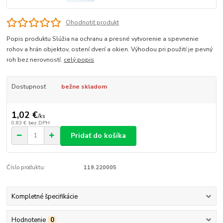
Ohodnotiť produkt
Popis produktu Slúžia na ochranu a presné vytvorenie a spevnenie
rohov a hrán objektov, ostení dverí a okien. Výhodou pri použití je pevný
roh bez nerovností.
celý popis
Dostupnosť
bežne skladom
1,02 €
/
ks
0,83 €
bez DPH
Pridať do košíka
Číslo produktu:
119.220005
Kompletné špecifikácie
Hodnotenie
0