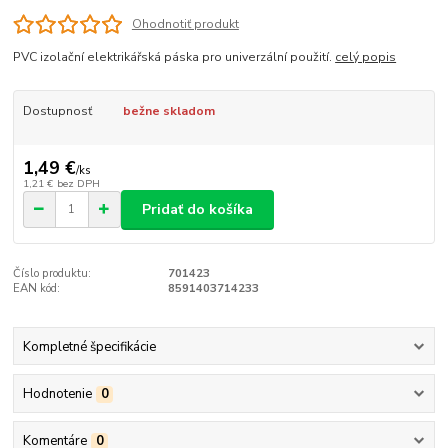
Ohodnotiť produkt
PVC izolační elektrikářská páska pro univerzální použití.
celý popis
Dostupnosť
bežne skladom
1,49 €
/
ks
1,21 €
bez DPH
Pridať do košíka
Číslo produktu:
701423
EAN kód:
8591403714233
Kompletné špecifikácie
Hodnotenie
0
Komentáre
0