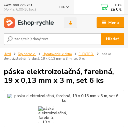
0
ks
+421 908 775 701
EUR
za
0 €
(Po-Pia, 6:00-16 hod.)
Menu
Hľadať
Úvod
Top náradie
Upratovanie, elektro
ELEKTRO
páska
elektroizolačná, farebná, 19 x 0,13 mm x 3 m, set 6 ks
páska elektroizolačná, farebná,
19 x 0,13 mm x 3 m, set 6 ks