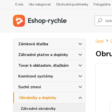
O nás
Ako nakupovať
Obchodné podmienky
Fotogaléria
Úvod
O
Zámková dlažba
Obru
Záhradné platne a doplnky
Tovar k obkladom, dlažbám
Komínové systémy
Suché zmesi
Obrubníky a doplnky
Záhradné obrubníky