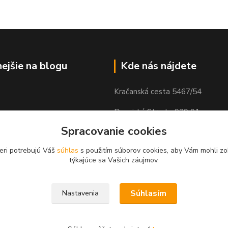
nejšie na blogu
Kde nás nájdete
Kračanská cesta 5467/54
Dunajská Streda, 929 01
Spracovanie cookies
eri potrebujú Váš
súhlas
s použitím súborov cookies, aby Vám mohli zo
týkajúce sa Vašich záujmov.
Súhlasím
Nastavenia