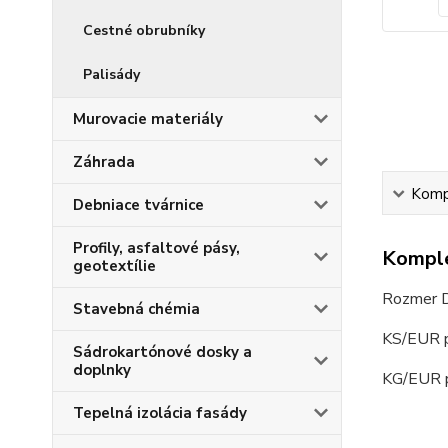
Cestné obrubníky
Palisády
Murovacie materiály
Záhrada
Kompl
Debniace tvárnice
Profily, asfaltové pásy,
Komple
geotextílie
Rozmer 
Stavebná chémia
KS/EUR p
Sádrokartónové dosky a
doplnky
KG/EUR p
Tepelná izolácia fasády