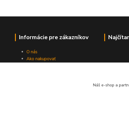
Informácie pre zákazníkov
Najčíta
O nás
Ako nakupovať
Obchodné podmienky
Fotogaléria
Kontakty
Náš e-shop a partn
Blog