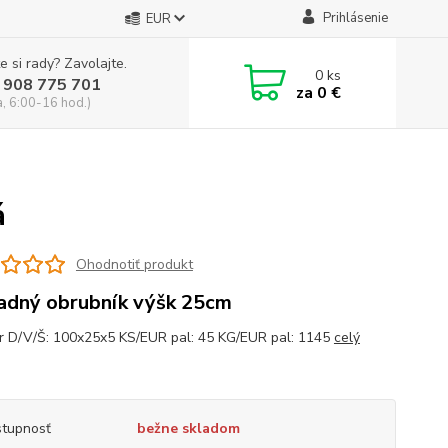
Prihlásenie
EUR
e si rady? Zavolajte.
0
ks
 908 775 701
za
0 €
a, 6:00-16 hod.)
á
Ohodnotiť produkt
adný obrubník výšk 25cm
 D/V/Š: 100x25x5 KS/EUR pal: 45 KG/EUR pal: 1145
celý
tupnosť
bežne skladom