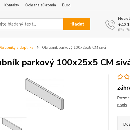
Kontakty
Ochrana súkromia
Blog
Neviet
Hľadať
+421
(Po-Pi
brubníky a doplnky
Obrubník parkový 100x25x5 CM sivá
bník parkový 100x25x5 CM siv
záhr
Rozmer
popis
Dos