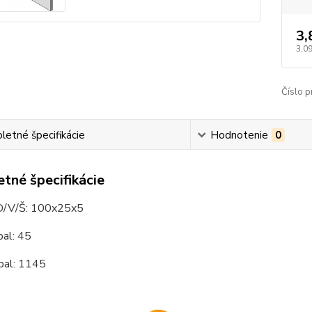
3,
3,09
Číslo p
etné špecifikácie
Hodnotenie
0
tné špecifikácie
D/V/Š: 100x25x5
al: 45
al: 1145