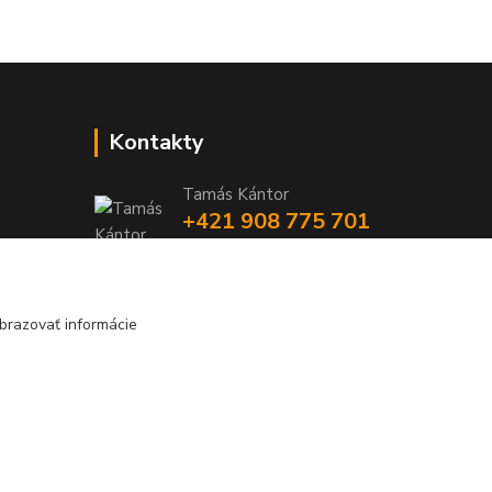
Kontakty
Tamás Kántor
+421 908 775 701
(Po-Pia, 6:00-16 hod.)
info@kantorstav.sk
brazovať informácie
Vytvorené na
Eshop-rychlo.sk