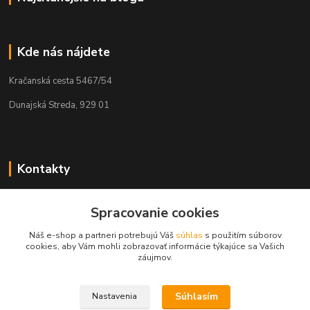
Kde nás nájdete
Kračanská cesta 5467/54
Dunajská Streda, 929 01
Kontakty
Tamás Kántor
Spracovanie cookies
+421 908 775 701
(Po-Pia, 6:00-16 hod.)
Náš e-shop a partneri potrebujú Váš
súhlas
s použitím súborov
cookies, aby Vám mohli zobrazovať informácie týkajúce sa Vašich
info@kantorstav.sk
záujmov.
Súhlasím
Nastavenia