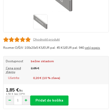
Ohodnotiť produkt
Rozmer D/Š/V: 100x20x5 KS/EUR pal: 45 KG/EUR pal: 940
celý popis
Dostupnosť
bežne skladom
Cena pred
2,05 €
zľavou
Ušetríte
0,20 € (
10
% zľava)
1,85 €
/
ks
1,50 €
bez DPH
Pridať do košíka