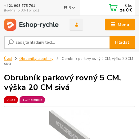
0
ks
+421 908 775 701
EUR
za
0 €
(Po-Pia, 6:00-16 hod.)
Menu
Hľadať
Úvod
Obrubníky a doplnky
Obrubník parkový rovný 5 CM, výška 20 CM
sivá
Obrubník parkový rovný 5 CM,
výška 20 CM sivá
Akcia
TOP produkt