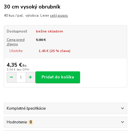
30 cm vysoký obrubník
40 kus / pal, výrobca: Leier
celý popis
Dostupnosť
bežne skladom
Cena pred
5,80 €
zľavou
Ušetríte
1,45 € (
25
% zľava)
4,35 €
/
ks
3,54 €
bez DPH
Pridať do košíka
Kompletné špecifikácie
Hodnotenie
0