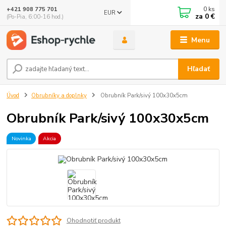
0
ks
+421 908 775 701
EUR
za
0 €
(Po-Pia, 6:00-16 hod.)
Menu
Hľadať
Úvod
Obrubníky a doplnky
Obrubník Park/sivý 100x30x5cm
Obrubník Park/sivý 100x30x5cm
Novinka
Akcia
Ohodnotiť produkt