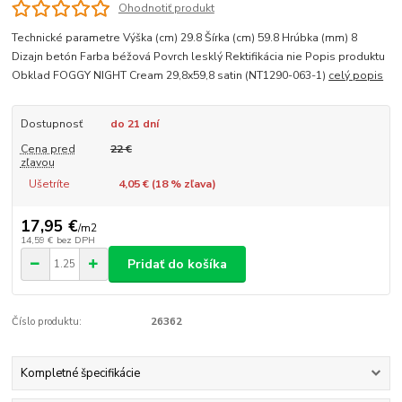
Ohodnotiť produkt
Technické parametre Výška (cm) 29.8 Šírka (cm) 59.8 Hrúbka (mm) 8
Dizajn betón Farba béžová Povrch lesklý Rektifikácia nie Popis produktu
Obklad FOGGY NIGHT Cream 29,8x59,8 satin (NT1290-063-1)
celý popis
Dostupnosť
do 21 dní
Cena pred
22 €
zľavou
Ušetríte
4,05 € (
18
% zľava)
17,95 €
/
m2
14,59 €
bez DPH
Pridať do košíka
Číslo produktu:
26362
Kompletné špecifikácie