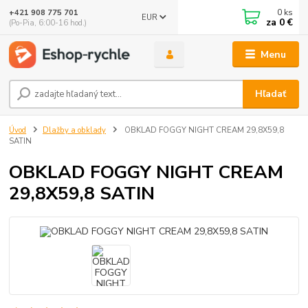
0
ks
+421 908 775 701
EUR
za
0 €
(Po-Pia, 6:00-16 hod.)
Menu
Hľadať
Úvod
Dlažby a obklady
OBKLAD FOGGY NIGHT CREAM 29,8X59,8
SATIN
OBKLAD FOGGY NIGHT CREAM
29,8X59,8 SATIN