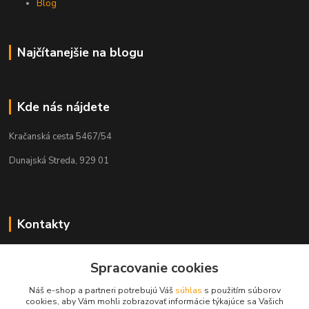
Blog
Najčítanejšie na blogu
Kde nás nájdete
Kračanská cesta 5467/54
Dunajská Streda, 929 01
Kontakty
Tamás Kántor
+421 908 775 701
Spracovanie cookies
(Po-Pia, 6:00-16 hod.)
Náš e-shop a partneri potrebujú Váš
súhlas
s použitím súborov
cookies, aby Vám mohli zobrazovať informácie týkajúce sa Vašich
info@kantorstav.sk