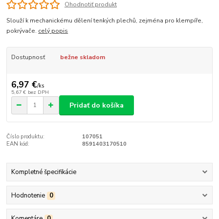
Ohodnotiť produkt
Slouží k mechanickému dělení tenkých plechů, zejména pro klempíře,
pokrývače.
celý popis
Dostupnosť
bežne skladom
6,97 €
/
ks
5,67 €
bez DPH
Pridať do košíka
Číslo produktu:
107051
EAN kód:
8591403170510
Kompletné špecifikácie
Hodnotenie
0
Komentáre
0