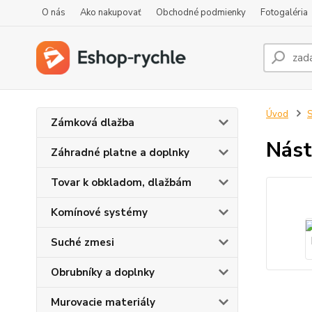
O nás
Ako nakupovať
Obchodné podmienky
Fotogaléria
Úvod
S
Zámková dlažba
Nást
Záhradné platne a doplnky
Tovar k obkladom, dlažbám
Komínové systémy
Suché zmesi
Obrubníky a doplnky
Murovacie materiály