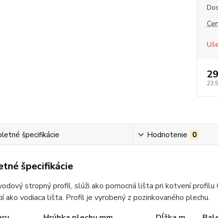
Dos
Cen
Uše
29
23,
etné špecifikácie
Hodnotenie
0
tné špecifikácie
odový stropný profil, slúži ako pomocná lišta pri kotvení profi
ií ako vodiaca lišta. Profil je vyrobený z pozinkovaného plechu.
aru
Hrúbka plechu mm
Dĺžka m
Bal