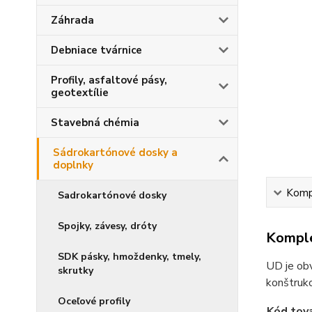
Záhrada
Debniace tvárnice
Profily, asfaltové pásy,
geotextílie
Stavebná chémia
Sádrokartónové dosky a
doplnky
Kompl
Sadrokartónové dosky
Spojky, závesy, dróty
Komple
SDK pásky, hmoždenky, tmely,
UD je obv
skrutky
konštrukc
Oceľové profily
Kód tov