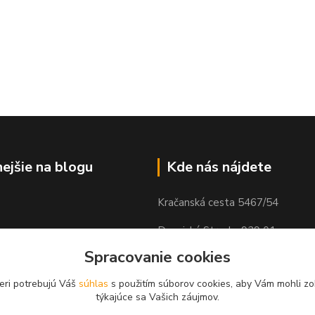
nejšie na blogu
Kde nás nájdete
Kračanská cesta 5467/54
Dunajská Streda, 929 01
Spracovanie cookies
eri potrebujú Váš
súhlas
s použitím súborov cookies, aby Vám mohli zo
týkajúce sa Vašich záujmov.