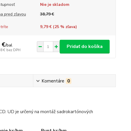
tupnosť
Nie je skladom
a pred zľavou
38,79 €
tríte
9,79 € (
25
% zľava)
 €
/
bal
Pridať do košíka
58 €
bez DPH
Komentáre
0
lu CD. UD je určený na montáž sadrokartónových
enie ks/bm
Bunt ks/bm