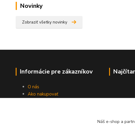
Novinky
Zobraziť všetky novinky
Informácie pre zákazníkov
Najčíta
O nás
Ako nakupovať
Obchodné podmienky
Fotogaléria
Kontakty
Náš e-shop a partn
Blog