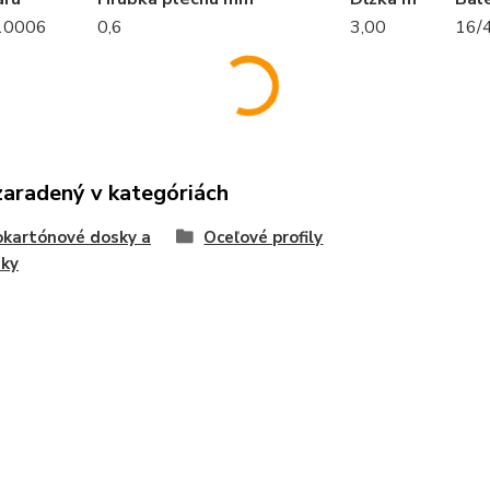
10006
0,6
3,00
16/
zaradený v kategóriách
kartónové dosky a
Oceľové profily
nky