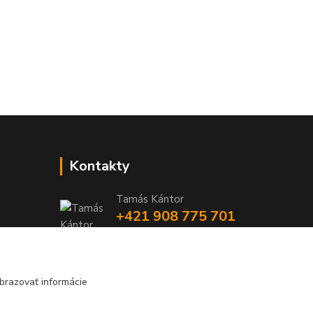
Kontakty
Tamás Kántor
+421 908 775 701
(Po-Pia, 6:00-16 hod.)
info@kantorstav.sk
brazovať informácie