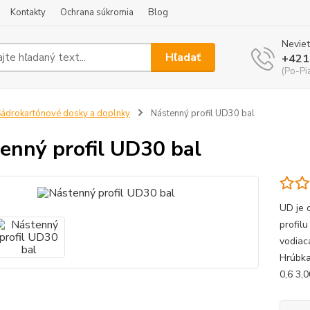
Kontakty
Ochrana súkromia
Blog
Neviet
Hľadať
+421
(Po-Pi
ádrokartónové dosky a doplnky
Nástenný profil UD30 bal
enný profil UD30 bal
UD je o
profil
vodiac
Hrúbka
0,6 3,0