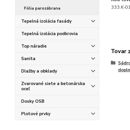
333.K-0
Fólia parozábrana
Tepelná izolácia fasády
Tepelná izolácia podkrovia
Top náradie
Tovar 
Sanita
Sádro
dopl
Dlažby a obklady
Zvarované siete a betonárska
oceľ
Dosky OSB
Plotové prvky