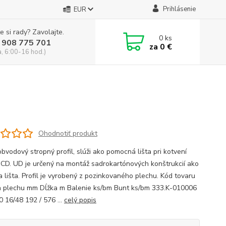
Prihlásenie
EUR
e si rady? Zavolajte.
0
ks
 908 775 701
za
0 €
a, 6:00-16 hod.)
Ohodnotiť produkt
bvodový stropný profil, slúži ako pomocná lišta pri kotvení
u CD. UD je určený na montáž sadrokartónových konštrukcií ako
a lišta. Profil je vyrobený z pozinkovaného plechu. Kód tovaru
 plechu mm Dĺžka m Balenie ks/bm Bunt ks/bm 333.K-010006
0 16/48 192 / 576 ...
celý popis