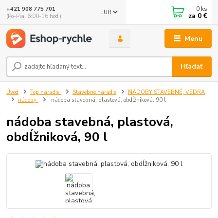
0
ks
+421 908 775 701
EUR
za
0 €
(Po-Pia, 6:00-16 hod.)
Menu
Hľadať
Úvod
Top náradie
Stavebné náradie
NÁDOBY STAVEBNÉ, VEDRA
nádoby
nádoba stavebná, plastová, obdĺžniková, 90 l
nádoba stavebná, plastová,
obdĺžniková, 90 l