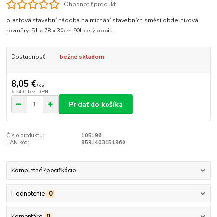
Ohodnotiť produkt
plastová stavební nádoba na míchání stavebních směsí obdelníková
rozměry: 51 x 78 x 30cm 90l
celý popis
Dostupnosť
bežne skladom
8,05 €
/
ks
6,54 €
bez DPH
Pridať do košíka
Číslo produktu:
105196
EAN kód:
8591403151960
Kompletné špecifikácie
Hodnotenie
0
Komentáre
0