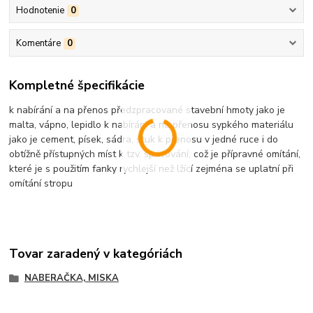
Hodnotenie
0
Komentáre
0
Kompletné špecifikácie
k nabírání a na přenos předzpracované stavební hmoty jako je
malta, vápno, lepidlo k nabírání a na přenosu sypkého materiálu
jako je cement, písek, sádra, štuk k přenosu v jedné ruce i do
obtížně přístupných míst k tzv. špricování, což je přípravné omítání,
které je s použitím fanky rychlejší než lžící zejména se uplatní při
omítání stropu
Tovar zaradený v kategóriách
NABERAČKA, MISKA