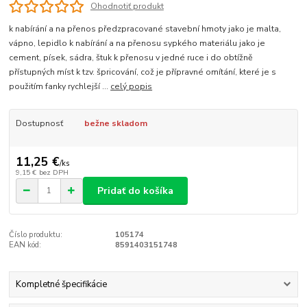
Ohodnotiť produkt
k nabírání a na přenos předzpracované stavební hmoty jako je malta,
vápno, lepidlo k nabírání a na přenosu sypkého materiálu jako je
cement, písek, sádra, štuk k přenosu v jedné ruce i do obtížně
přístupných míst k tzv. špricování, což je přípravné omítání, které je s
použitím fanky rychlejší ...
celý popis
Dostupnosť
bežne skladom
11,25 €
/
ks
9,15 €
bez DPH
Pridať do košíka
Číslo produktu:
105174
EAN kód:
8591403151748
Kompletné špecifikácie