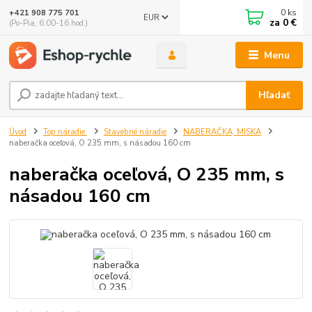
0
ks
+421 908 775 701
EUR
za
0 €
(Po-Pia, 6:00-16 hod.)
Menu
Hľadať
Úvod
Top náradie
Stavebné náradie
NABERAČKA, MISKA
naberačka oceľová, O 235 mm, s násadou 160 cm
naberačka oceľová, O 235 mm, s
násadou 160 cm