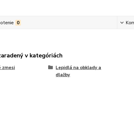
otenie
0
Kom
zaradený v kategóriách
é zmesi
Lepidlá na obklady a
dlažby