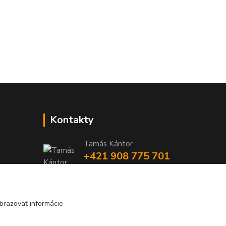
Kontakty
Tamás Kántor
+421 908 775 701
(Po-Pia, 6:00-16 hod.)
info@kantorstav.sk
brazovať informácie