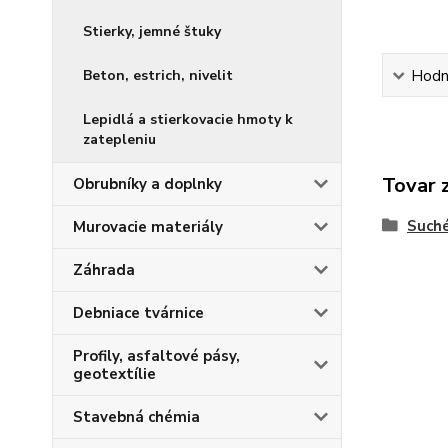
Stierky, jemné štuky
Beton, estrich, nivelit
Hodn
Lepidlá a stierkovacie hmoty k
zatepleniu
Tovar 
Obrubníky a doplnky
Such
Murovacie materiály
Záhrada
Debniace tvárnice
Profily, asfaltové pásy,
geotextílie
Stavebná chémia