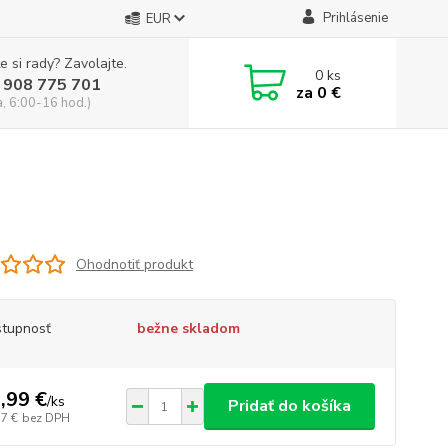
Prihlásenie
EUR
e si rady? Zavolajte.
0
ks
 908 775 701
za
0 €
a, 6:00-16 hod.)
Ohodnotiť produkt
tupnosť
bežne skladom
,99 €
/
ks
Pridať do košíka
37 €
bez DPH