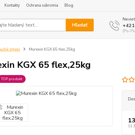
Kontakty
Ochrana súkromia
Blog
Neviet
Hľadať
+421
(Po-Pi
uché zmesi
Murexin KGX 65 flex,25kg
xin KGX 65 flex,25kg
TOP produkt
Dos
13
11,