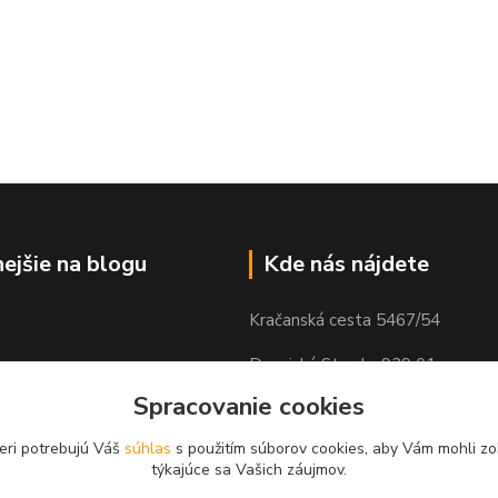
nejšie na blogu
Kde nás nájdete
Kračanská cesta 5467/54
Dunajská Streda, 929 01
Spracovanie cookies
eri potrebujú Váš
súhlas
s použitím súborov cookies, aby Vám mohli zo
týkajúce sa Vašich záujmov.