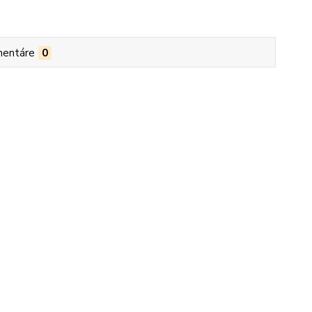
entáre
0