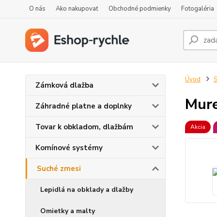
O nás
Ako nakupovať
Obchodné podmienky
Fotogaléria
Úvod
S
Zámková dlažba
Mure
Záhradné platne a doplnky
Tovar k obkladom, dlažbám
Akcia
Komínové systémy
Suché zmesi
Lepidlá na obklady a dlažby
Omietky a malty