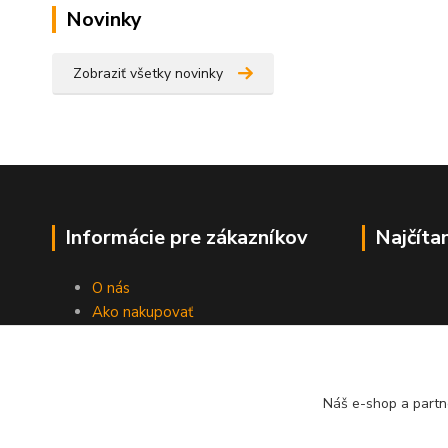
Novinky
Zobraziť všetky novinky
Informácie pre zákazníkov
Najčíta
O nás
Ako nakupovať
Obchodné podmienky
Fotogaléria
Kontakty
Náš e-shop a partn
Blog