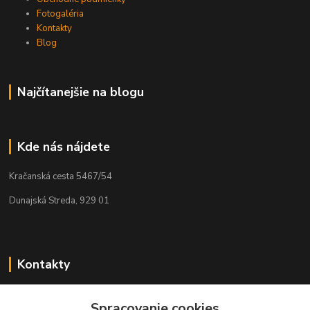
Fotogaléria
Kontakty
Blog
Najčítanejšie na blogu
Kde nás nájdete
Kračanská cesta 5467/54
Dunajská Streda, 929 01
Kontakty
Tamás Kántor
+421 908 775 701
Spracovanie cookies