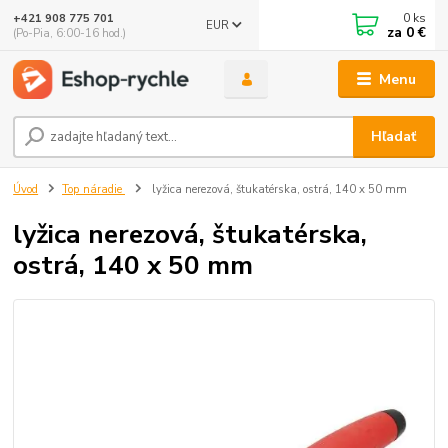
0
ks
+421 908 775 701
EUR
za
0 €
(Po-Pia, 6:00-16 hod.)
Menu
Hľadať
Úvod
Top náradie
lyžica nerezová, štukatérska, ostrá, 140 x 50 mm
lyžica nerezová, štukatérska,
ostrá, 140 x 50 mm