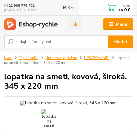
0
ks
+421 908 775 701
EUR
za
0 €
(Po-Pia, 6:00-16 hod.)
Menu
Hľadať
Úvod
Top náradie
Upratovanie, elektro
UPRATOVANIE
lopatka
na smeti, kovová, široká, 345 x 220 mm
lopatka na smeti, kovová, široká,
345 x 220 mm