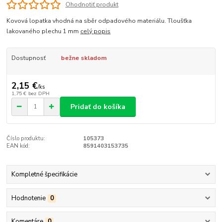
Ohodnotiť produkt
Kovová lopatka vhodná na sběr odpadového materiálu. Tloušťka
lakovaného plechu 1 mm
celý popis
Dostupnosť
bežne skladom
2,15 €
/
ks
1,75 €
bez DPH
Pridať do košíka
Číslo produktu:
105373
EAN kód:
8591403153735
Kompletné špecifikácie
Hodnotenie
0
Komentáre
0