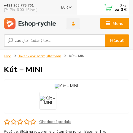
0
ks
+421 908 775 701
EUR
za
0 €
(Po-Pia, 6:00-16 hod.)
Menu
Hľadať
Úvod
Tovar k obkladom, dlažbám
Kút – MINI
Kút – MINI
Ohodnotiť produkt
Použitie: Slúži na vytvorenie vnútorného rohu. Balenie: 1 ks