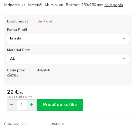
Jednotka: ks Materiál: Aluminium Rozmer: 250x250 mm
celý popis
Dostupnosť
do 7 dní
Farba Profil
Material Profil
Cena pred
19,51 €
zľavou
20 €
/
ks
16,26 €
bez DPH
Pridať do košíka
Číslo produktu:
394808