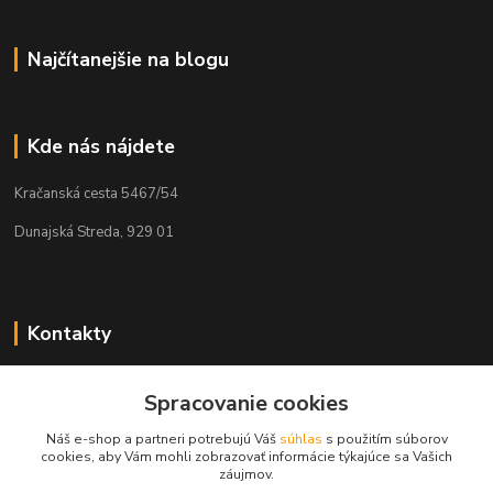
Najčítanejšie na blogu
Kde nás nájdete
Kračanská cesta 5467/54
Dunajská Streda, 929 01
Kontakty
Tamás Kántor
+421 908 775 701
Spracovanie cookies
(Po-Pia, 6:00-16 hod.)
Náš e-shop a partneri potrebujú Váš
súhlas
s použitím súborov
cookies, aby Vám mohli zobrazovať informácie týkajúce sa Vašich
info@kantorstav.sk
záujmov.