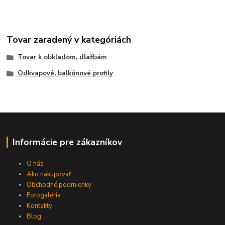
Tovar zaradený v kategóriách
Tovar k obkladom, dlažbám
Odkvapové, balkónové profily
Informácie pre zákazníkov
O nás
Ako nakupovať
Obchodné podmienky
Fotogaléria
Kontakty
Blog