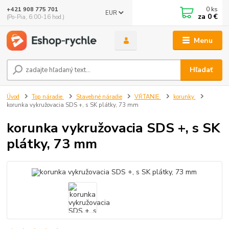
0
ks
+421 908 775 701
EUR
za
0 €
(Po-Pia, 6:00-16 hod.)
Menu
Hľadať
Úvod
Top náradie
Stavebné náradie
VŔTANIE
korunky
korunka vykružovacia SDS +, s SK plátky, 73 mm
korunka vykružovacia SDS +, s SK
plátky, 73 mm