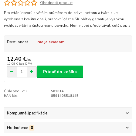
Ohodnotiť produkt
Pro vrtání otvorů s větším průměrem do zdiva, betonu a tvárnic. Je
vyrobena z kvalitní oceli, pracovní část s SK plátky garantuje vysokou
rychlost vrtání a čistou hranu povrchu. Není nutné předvrtávat.
celý popis
Dostupnosť
Nie je skladom
12,40 €
/
ks
10,08 €
bez DPH
Pridať do košíka
Číslo produktu:
501814
EAN kód:
8591403518145
Kompletné špecifikácie
Hodnotenie
0