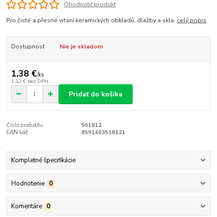
Ohodnotiť produkt
Pro čisté a přesné vrtání keramických obkladů, dlažby a skla.
celý popis
Dostupnosť
Nie je skladom
1,38 €
/
ks
1,12 €
bez DPH
Pridať do košíka
Číslo produktu:
501812
EAN kód:
8591403518121
Kompletné špecifikácie
Hodnotenie
0
Komentáre
0