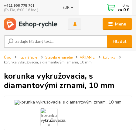
0
ks
+421 908 775 701
EUR
za
0 €
(Po-Pia, 6:00-16 hod.)
Menu
Hľadať
Úvod
Top náradie
Stavebné náradie
VŔTANIE
korunky
korunka vykružovacia, s diamantovými zrnami, 10 mm
korunka vykružovacia, s
diamantovými zrnami, 10 mm