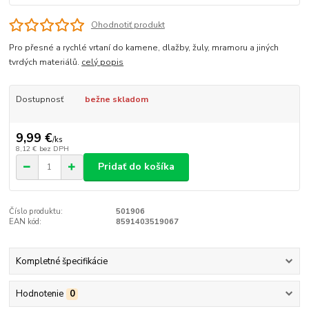
Ohodnotiť produkt
Pro přesné a rychlé vrtaní do kamene, dlažby, žuly, mramoru a jiných
tvrdých materiálů.
celý popis
Dostupnosť
bežne skladom
9,99 €
/
ks
8,12 €
bez DPH
Pridať do košíka
Číslo produktu:
501906
EAN kód:
8591403519067
Kompletné špecifikácie
Hodnotenie
0