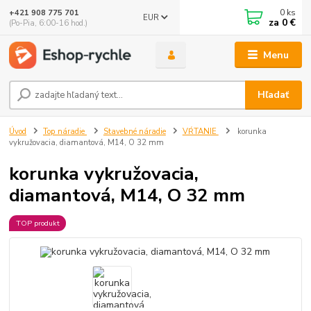
0
ks
+421 908 775 701
EUR
za
0 €
(Po-Pia, 6:00-16 hod.)
Menu
Hľadať
Úvod
Top náradie
Stavebné náradie
VŔTANIE
korunka
vykružovacia, diamantová, M14, O 32 mm
korunka vykružovacia,
diamantová, M14, O 32 mm
TOP produkt