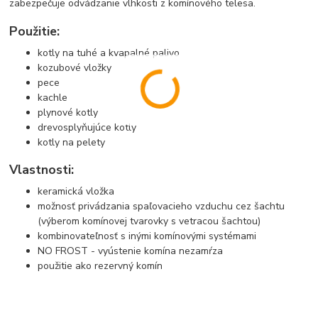
zabezpečuje odvádzanie vlhkosti z komínového telesa.
Použitie:
kotly na tuhé a kvapalné palivo
kozubové vložky
pece
kachle
plynové kotly
drevosplyňujúce kotly
kotly na pelety
Vlastnosti:
keramická vložka
možnosť privádzania spaľovacieho vzduchu cez šachtu
(výberom komínovej tvarovky s vetracou šachtou)
kombinovateľnosť s inými komínovými systémami
NO FROST - vyústenie komína nezamŕza
použitie ako rezervný komín