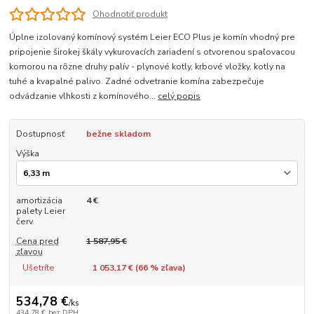
Ohodnotiť produkt
Úplne izolovaný komínový systém Leier ECO Plus je komín vhodný pre
pripojenie širokej škály vykurovacích zariadení s otvorenou spaľovacou
komorou na rôzne druhy palív - plynové kotly, krbové vložky, kotly na
tuhé a kvapalné palivo. Zadné odvetranie komína zabezpečuje
odvádzanie vlhkosti z komínového...
celý popis
Dostupnosť
bežne skladom
Výška
amortizácia
4 €
palety Leier
červ.
Cena pred
1 587,95 €
zľavou
Ušetríte
1 053,17 € (
66
% zľava)
534,78 €
/
ks
434,78 €
bez DPH