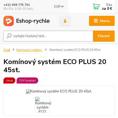
0
ks
+421 908 775 701
EUR
za
0 €
(Po-Pia, 6:00-16 hod.)
Menu
Hľadať
Úvod
Komínové systémy
Komínový systém ECO PLUS 20 45st.
Komínový systém ECO PLUS 20
45st.
Akcia
TOP produkt