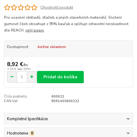
Ohodnotiť produkt
Pro usazení obkladů, dlažeb a jiných stavebních materiálů. Složení
gumové části obsahuje z 95% kaučuk a splňuje zdravotní nezávadnost
dle REACH.
celý popis
Dostupnosť
bežne skladom
8,92 €
/
ks
7,25 €
bez DPH
Pridať do košíka
Číslo produktu:
600022
EAN kód:
8591403600222
Kompletné špecifikácie
Hodnotenie
0