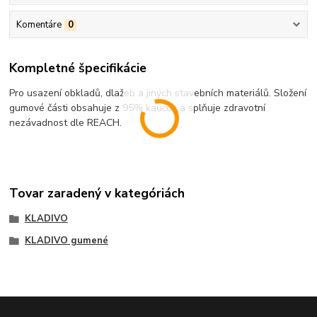
Komentáre
0
Kompletné špecifikácie
Pro usazení obkladů, dlažeb a jiných stavebních materiálů. Složení
gumové části obsahuje z 95% kaučuk a splňuje zdravotní
nezávadnost dle REACH.
Tovar zaradený v kategóriách
KLADIVO
KLADIVO gumené