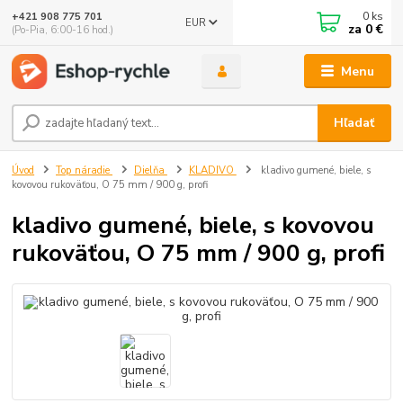
0
ks
+421 908 775 701
EUR
za
0 €
(Po-Pia, 6:00-16 hod.)
Menu
Hľadať
Úvod
Top náradie
Dielňa
KLADIVO
kladivo gumené, biele, s
kovovou rukoväťou, O 75 mm / 900 g, profi
kladivo gumené, biele, s kovovou
rukoväťou, O 75 mm / 900 g, profi