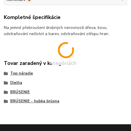
Kompletné špecifikácie
Na jemné přebroušení drobných nerovností dřeva, kovu,
odstraňování nečistot a barev, odstraňování otřepu hran.
Tovar zaradený v kategóriách
Top náradie
Dielňa
BRÚSENIE
BRÚSENIE - hubka brúsna