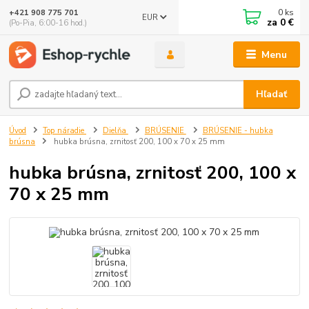
0
ks
+421 908 775 701
EUR
za
0 €
(Po-Pia, 6:00-16 hod.)
Menu
Hľadať
Úvod
Top náradie
Dielňa
BRÚSENIE
BRÚSENIE - hubka
brúsna
hubka brúsna, zrnitosť 200, 100 x 70 x 25 mm
hubka brúsna, zrnitosť 200, 100 x
70 x 25 mm