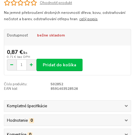
Ohodnotiť produkt
Na jemné přebroušení drobných nerovností dřeva, kovu, odstraňování
nečistot a barev, odstraňování otřepu hran.
celý popis
Dostupnosť
bežne skladom
0,87 €
/
ks
0,71 €
bez DPH
Pridať do košíka
Číslo produktu:
502852
EAN kód:
8591403528526
Kompletné špecifikácie
Hodnotenie
0
Komentáre
0