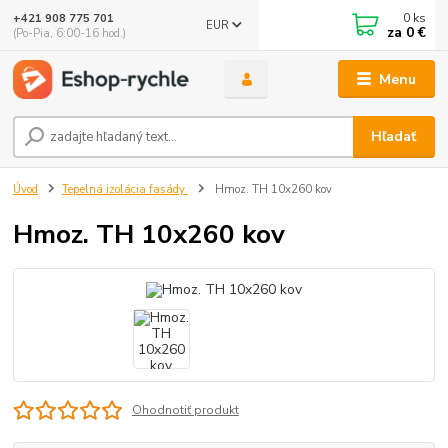
0
ks
+421 908 775 701
EUR
za
0 €
(Po-Pia, 6:00-16 hod.)
Menu
Hľadať
Úvod
Tepelná izolácia fasády
Hmoz. TH 10x260 kov
Hmoz. TH 10x260 kov
Ohodnotiť produkt