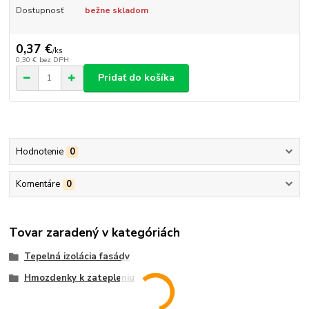
Dostupnosť
bežne skladom
0,37 €
/
ks
0,30 €
bez DPH
Pridať do košíka
Hodnotenie
0
Komentáre
0
Tovar zaradený v kategóriách
Tepelná izolácia fasády
Hmozdenky k zatepleniu