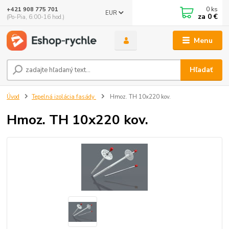
0
ks
+421 908 775 701
EUR
za
0 €
(Po-Pia, 6:00-16 hod.)
Menu
Hľadať
Úvod
Tepelná izolácia fasády
Hmoz. TH 10x220 kov.
Hmoz. TH 10x220 kov.