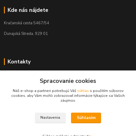
Kde nás nájdete
Kračanská cesta 5467/54
Dunajská Streda, 929 01
Kontakty
Tamás Kántor
Spracovanie cookies
+421 908 775 701
(Po-Pia, 6:00-16 hod.)
Náš e-shop a partneri potrebujú Váš
súhlas
s použitím súborov
cookies, aby Vám mohli zobrazovať informácie týkajúce sa Vašich
info@kantorstav.sk
záujmov.
Súhlasím
Nastavenia